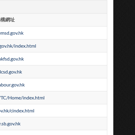
機構網址
msd.gov.hk
gov.hk/index.html
kfsd.gov.hk
csd.gov.hk
bour.gov.hk
/TC/Home/index.html
v.hk/cindex.html
sb.gov.hk