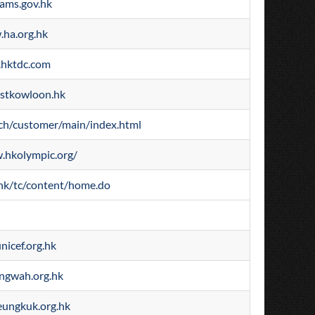
ams.gov.hk
ha.org.hk
hktdc.com
tkowloon.hk
ch/customer/main/index.html
.hkolympic.org/
.hk/tc/content/home.do
icef.org.hk
ngwah.org.hk
ungkuk.org.hk