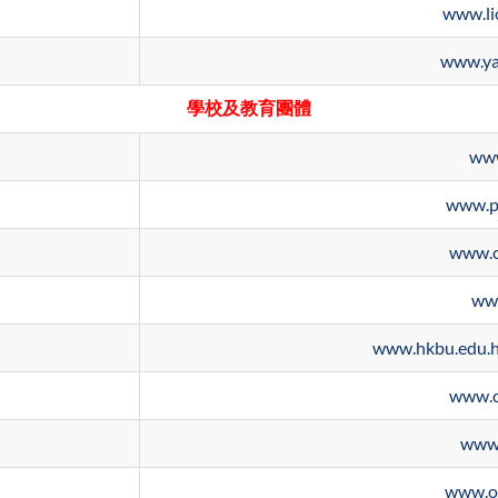
www.li
www.ya
學校及教育團體
www
www.p
www.c
ww
www.hkbu.edu.h
www.c
www.
www.o