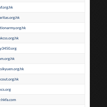
f.org.hk
ritas.org.hk
tionarmy.org.hk
kcss.org.hk
ry3450.org
am.org.hk
sikyuen.org.hk
cout.org.hk
kcs.org
hkfa.com