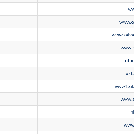
ww
www.ca
www.salva
www.h
rota
oxf
www1.sik
www.s
h
www.