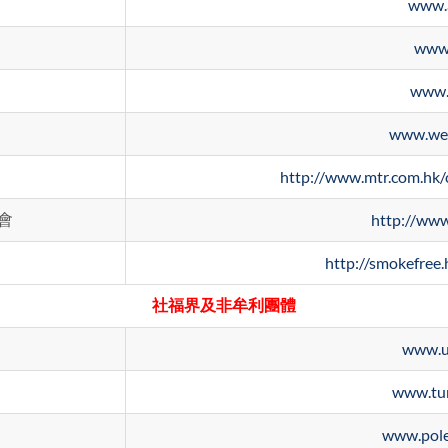
www.
www.
www.
www.wes
http://www.mtr.com.hk/
會
http://www
http://smokefree
社福界及非牟利團體
www.un
www.tu
www.pole