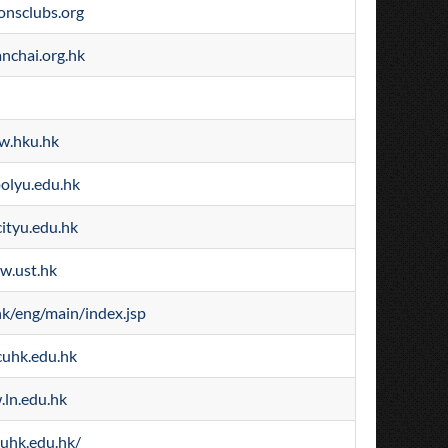
onsclubs.org
nchai.org.hk
.hku.hk
olyu.edu.hk
ityu.edu.hk
w.ust.hk
k/eng/main/index.jsp
uhk.edu.hk
ln.edu.hk
uhk.edu.hk/