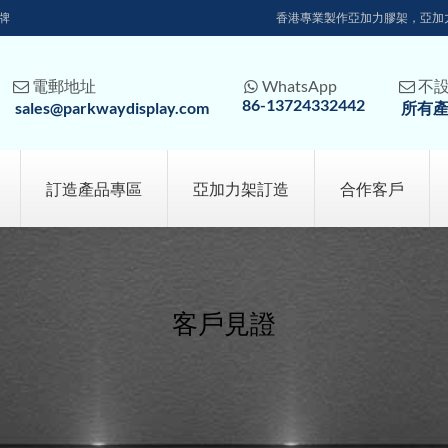
牌
香港專業製作亞加力膠架，亞加
電郵地址
WhatsApp
不



86-13724332442
sales@parkwaydisplay.com
所有
訂造產品專區
亞加力架訂造
合作客戶
客戶見證