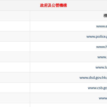
政府及公營機構
www.e
www.police.
www.h
www.l
www.la
www.dsd.gov.hk
www.csb.go
www.