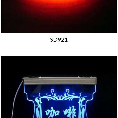
SD921