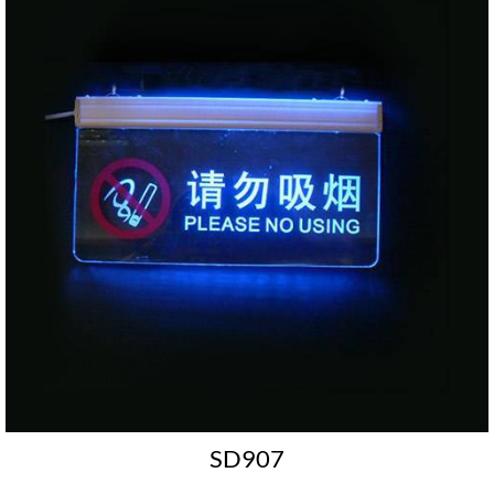
SD907