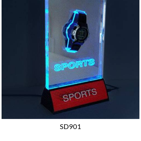
SD901