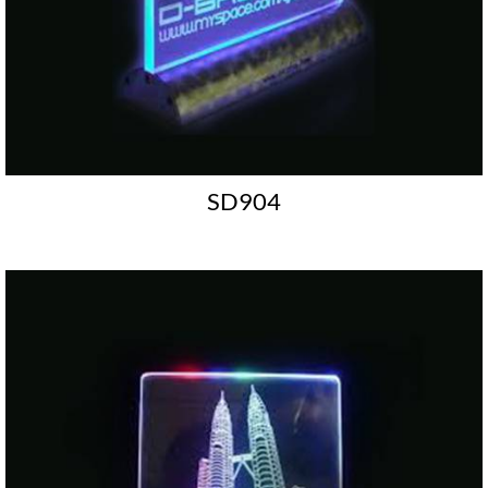
SD904