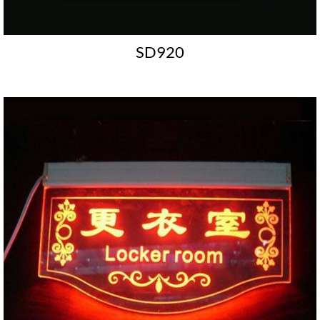
SD920