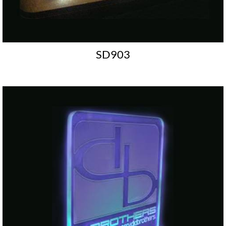
SD903