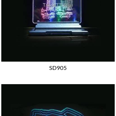
SD905