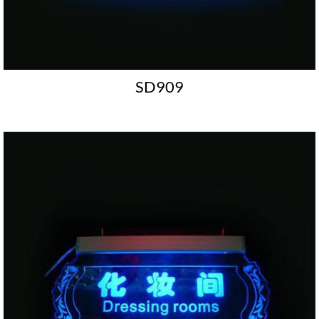
SD909