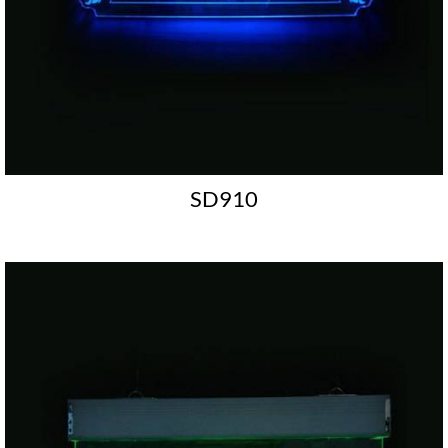
SD910