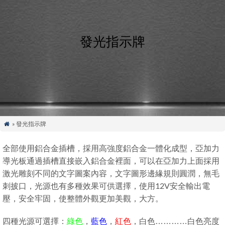
發光指示牌
» 發光指示牌

全部使用鋁合金插槽，採用高強度鋁合金一體化成型，亞加力
導光板通過插槽直接嵌入鋁合金裡面，可以在亞加力上面採用
激光雕刻不同的文字圖案內容，文字圖形邊緣規則圓潤，無毛
刺披口，光源也有多種效果可供選擇，使用12V安全輸出電
壓，安全牢固，使整體外觀更加美觀，大方。
四種光源可選擇：
綠色
，
藍色
，
紅色
，白色…………白色亮度