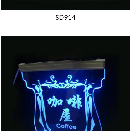
SD914