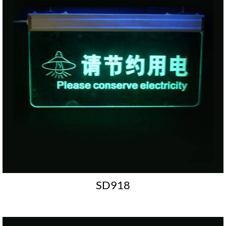
SD918