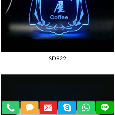
SD922