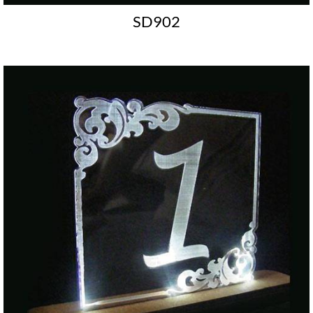
SD902