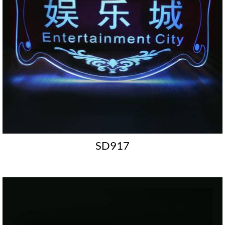
SD917