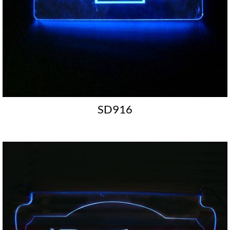
SD916