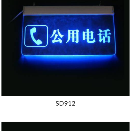
SD912