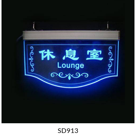
SD913