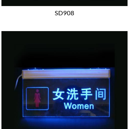
SD908