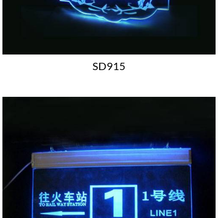
SD915