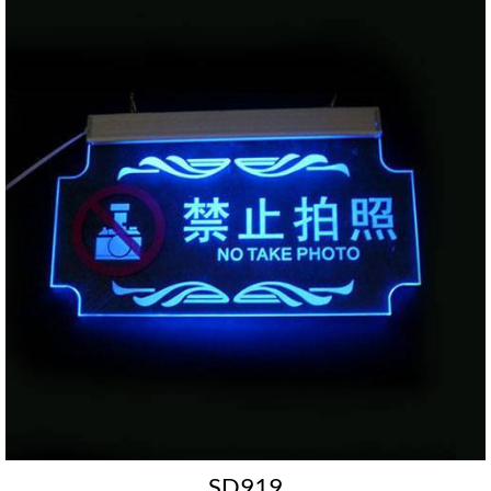
SD919