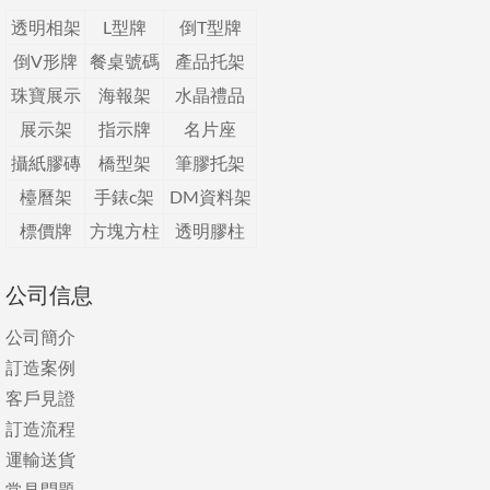
透明相架
L型牌
倒T型牌
倒V形牌
餐桌號碼
產品托架
珠寶展示
海報架
水晶禮品
展示架
指示牌
名片座
攝紙膠磚
橋型架
筆膠托架
檯曆架
手錶c架
DM資料架
標價牌
方塊方柱
透明膠柱
公司信息
公司簡介
訂造案例
客戶見證
訂造流程
運輸送貨
常見問題