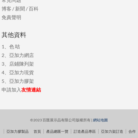
博客
/
新聞
/
百科
免責聲明
其他資料
1、
色 咭
2、
亞加力網店
3、
店鋪陳列架
4、
亞加力現貨
5、
亞加力膠架
申請加入
友情連結
©2023 百匯展示品有限公司版權所有 |
網站地圖
亞加力膠製品
首頁
產品總匯一覽
訂造產品專區
亞加力架訂造
合作