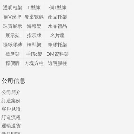
透明相架
L型牌
倒T型牌
倒V形牌
餐桌號碼
產品托架
珠寶展示
海報架
水晶禮品
展示架
指示牌
名片座
攝紙膠磚
橋型架
筆膠托架
檯曆架
手錶c架
DM資料架
標價牌
方塊方柱
透明膠柱
公司信息
公司簡介
訂造案例
客戶見證
訂造流程
運輸送貨
常見問題