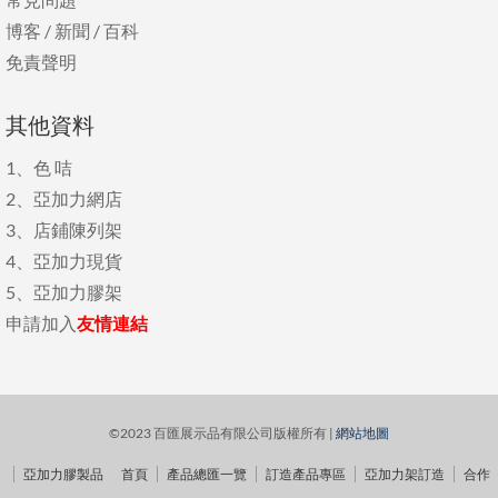
博客
/
新聞
/
百科
免責聲明
其他資料
1、
色 咭
2、
亞加力網店
3、
店鋪陳列架
4、
亞加力現貨
5、
亞加力膠架
申請加入
友情連結
©2023 百匯展示品有限公司版權所有 |
網站地圖
亞加力膠製品
首頁
產品總匯一覽
訂造產品專區
亞加力架訂造
合作