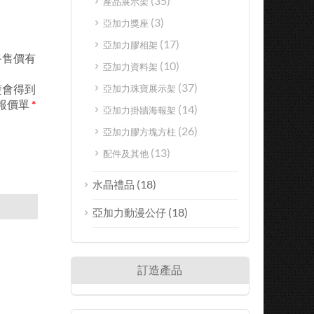
(35)
產品展示架
(3)
亞加力獎座
(17)
亞加力膠相架
終售價有
(10)
亞加力資料架
(37)
楚會得到
亞加力珠寶展示架
報價單
*
(14)
亞加力掛牆海報架
(26)
亞加力膠方塊方柱
(13)
配件及其他
(18)
水晶禮品
(18)
亞加力動漫公仔
訂造產品