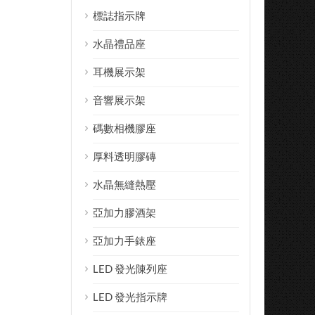
標誌指示牌
水晶禮品座
耳機展示架
音響展示架
碼數相機膠座
厚料透明膠磚
水晶無縫熱壓
亞加力膠酒架
亞加力手錶座
LED 發光陳列座
LED 發光指示牌