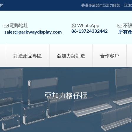
牌
香港專業製作亞加力膠架，亞加
電郵地址
WhatsApp
不



86-13724332442
sales@parkwaydisplay.com
所有
訂造產品專區
亞加力架訂造
合作客戶
亞加力格仔櫃