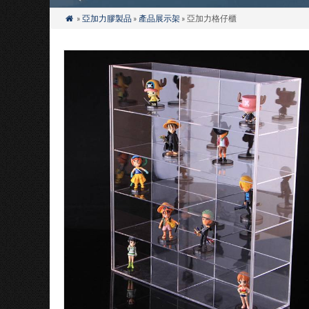
»
亞加力膠製品
»
產品展示架
» 亞加力格仔櫃
