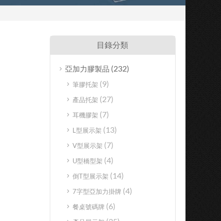
目錄分類
(232)
亞加力膠製品
(9)
筆膠托架
(27)
產品托架
(7)
耳機膠架
(13)
L型展示架
(7)
V型展示架
(4)
U型橋型架
(14)
倒T型展示架
(4)
7字型亞加力掛牌
(6)
餐桌號碼牌