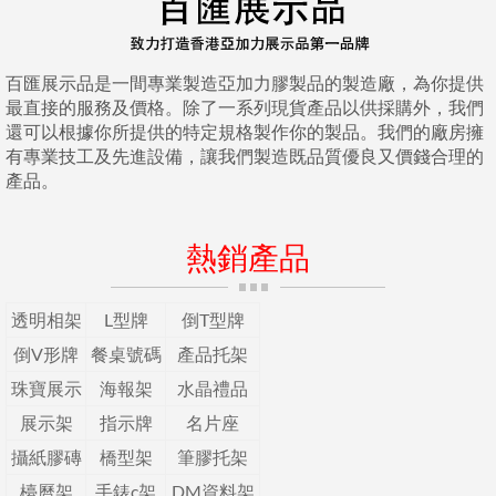
百匯展示品是一間專業製造亞加力膠製品的製造廠，為你提供
最直接的服務及價格。除了一系列現貨產品以供採購外，我們
還可以根據你所提供的特定規格製作你的製品。我們的廠房擁
有專業技工及先進設備，讓我們製造既品質優良又價錢合理的
產品。
熱銷產品
透明相架
L型牌
倒T型牌
倒V形牌
餐桌號碼
產品托架
珠寶展示
海報架
水晶禮品
展示架
指示牌
名片座
攝紙膠磚
橋型架
筆膠托架
檯曆架
手錶c架
DM資料架