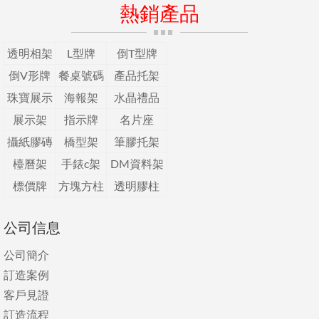
熱銷產品
透明相架
L型牌
倒T型牌
倒V形牌
餐桌號碼
產品托架
珠寶展示
海報架
水晶禮品
展示架
指示牌
名片座
攝紙膠磚
橋型架
筆膠托架
檯曆架
手錶c架
DM資料架
標價牌
方塊方柱
透明膠柱
公司信息
公司簡介
訂造案例
客戶見證
訂造流程