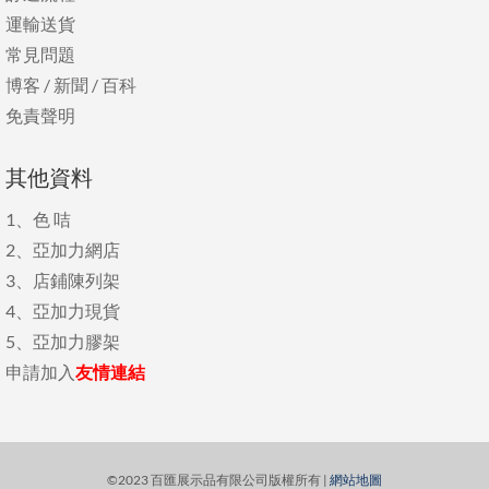
運輸送貨
常見問題
博客
/
新聞
/
百科
免責聲明
其他資料
1、
色 咭
2、
亞加力網店
3、
店鋪陳列架
4、
亞加力現貨
5、
亞加力膠架
申請加入
友情連結
©2023 百匯展示品有限公司版權所有 |
網站地圖