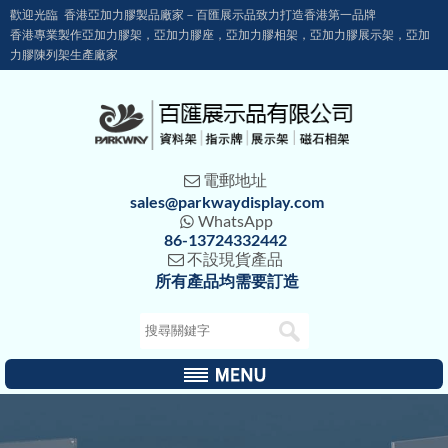
歡迎光臨 香港亞加力膠製品廠家－百匯展示品致力打造香港第一品牌
香港專業製作亞加力膠架，亞加力膠座，亞加力膠相架，亞加力膠展示架，亞加
力膠陳列架生產廠家
電郵地址

sales@parkwaydisplay.com
WhatsApp

86-13724332442
不設現貨產品

所有產品均需要訂造