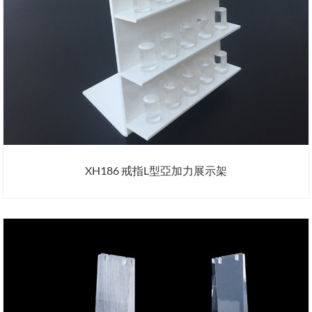
XH186 戒指L型亞加力展示架