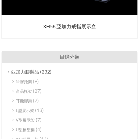
XH58 亞加力戒指展示盒
目錄分類
(232)
亞加力膠製品
(9)
筆膠托架
(27)
產品托架
(7)
耳機膠架
(13)
L型展示架
(7)
V型展示架
(4)
U型橋型架
(14)