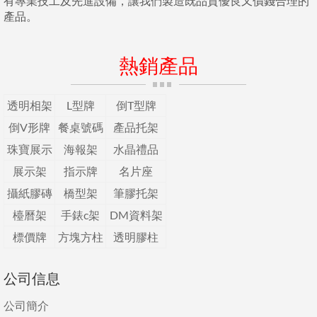
有專業技工及先進設備，讓我們製造既品質優良又價錢合理的
產品。
熱銷產品
透明相架
L型牌
倒T型牌
倒V形牌
餐桌號碼
產品托架
珠寶展示
海報架
水晶禮品
展示架
指示牌
名片座
攝紙膠磚
橋型架
筆膠托架
檯曆架
手錶c架
DM資料架
標價牌
方塊方柱
透明膠柱
公司信息
公司簡介