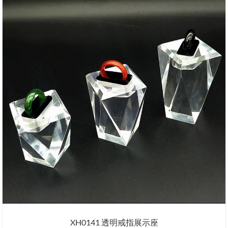
XH0141 透明戒指展示座