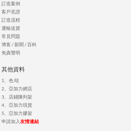
訂造案例
客戶見證
訂造流程
運輸送貨
常見問題
博客
/
新聞
/
百科
免責聲明
其他資料
1、
色 咭
2、
亞加力網店
3、
店鋪陳列架
4、
亞加力現貨
5、
亞加力膠架
申請加入
友情連結