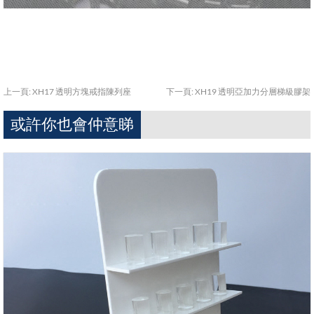
上一頁:
XH17 透明方塊戒指陳列座
下一頁:
XH19 透明亞加力分層梯級膠架
或許你也會仲意睇