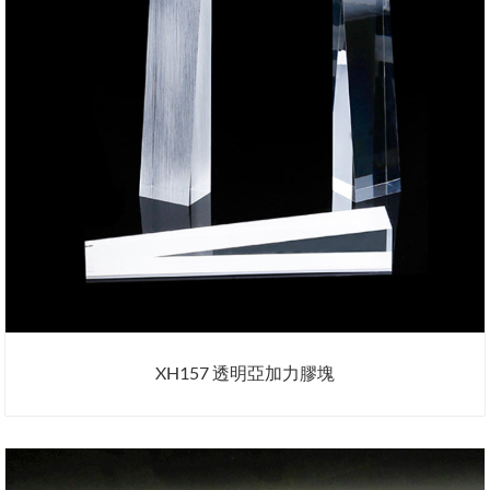
XH157 透明亞加力膠塊