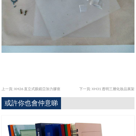
上一頁:
XH26 直立式眼鏡亞加力膠座
下一頁:
XH31 透明三層化妝品展架
或許你也會仲意睇