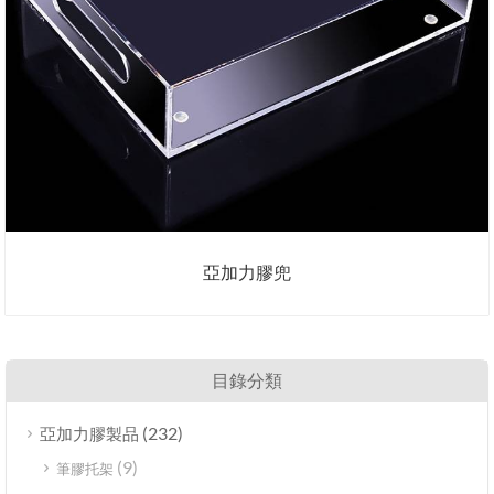
亞加力膠兜
目錄分類
(232)
亞加力膠製品
(9)
筆膠托架