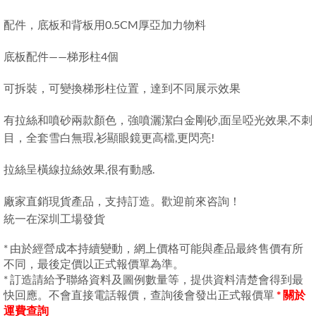
配件，底板和背板用0.5CM厚亞加力物料
底板配件——梯形柱4個
可拆裝，可變換梯形柱位置，達到不同展示效果
有拉絲和噴砂兩款顏色，強噴灑潔白金剛砂,面呈啞光效果,不刺
目，全套雪白無瑕,衫顯眼鏡更高檔,更閃亮!
拉絲呈橫線拉絲效果,很有動感.
廠家直銷現貨產品，支持訂造。歡迎前來咨詢！
統一在深圳工場發貨
* 由於經營成本持續變動，網上價格可能與產品最終售價有所
不同，最後定價以正式報價單為準。
* 訂造請給予聯絡資料及圖例數量等，提供資料清楚會得到最
快回應。不會直接電話報價，查詢後會發出正式報價單
* 關於
運費查詢