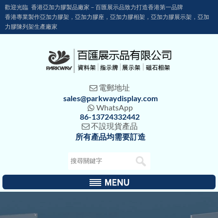
歡迎光臨 香港亞加力膠製品廠家－百匯展示品致力打造香港第一品牌
香港專業製作亞加力膠架，亞加力膠座，亞加力膠相架，亞加力膠展示架，亞加
力膠陳列架生產廠家
電郵地址

sales@parkwaydisplay.com
WhatsApp

86-13724332442
不設現貨產品

所有產品均需要訂造