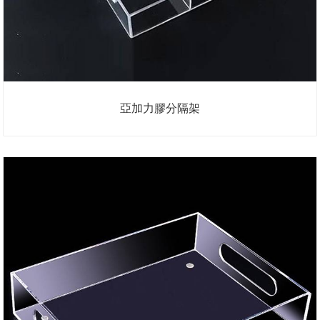
亞加力膠分隔架