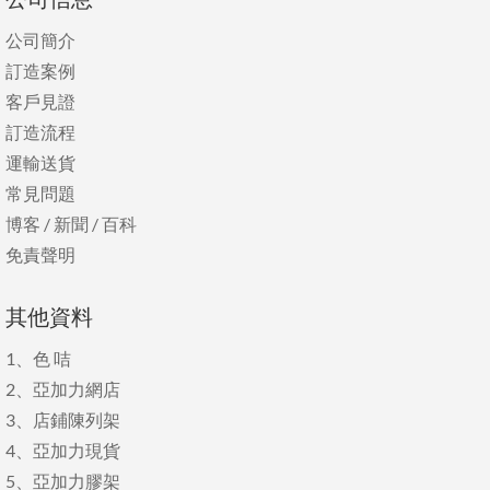
公司簡介
訂造案例
客戶見證
訂造流程
運輸送貨
常見問題
博客
/
新聞
/
百科
免責聲明
其他資料
1、
色 咭
2、
亞加力網店
3、
店鋪陳列架
4、
亞加力現貨
5、
亞加力膠架