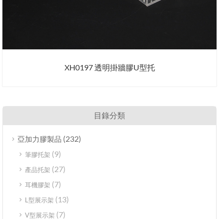
XH0197 透明掛牆膠U型托
目錄分類
(232)
亞加力膠製品
(9)
筆膠托架
(27)
產品托架
(7)
耳機膠架
(13)
L型展示架
(7)
V型展示架