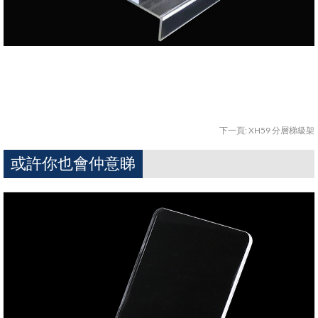
下一頁:
XH59 分層梯級架
或許你也會仲意睇