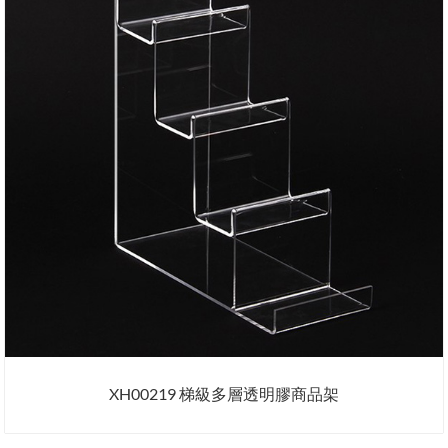
XH00219 梯級多層透明膠商品架