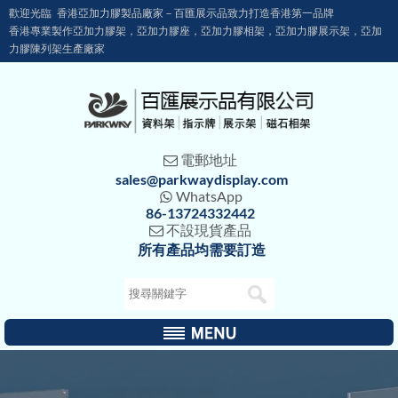
歡迎光臨 香港亞加力膠製品廠家－百匯展示品致力打造香港第一品牌
香港專業製作亞加力膠架，亞加力膠座，亞加力膠相架，亞加力膠展示架，亞加
力膠陳列架生產廠家
電郵地址

sales@parkwaydisplay.com
WhatsApp

86-13724332442
不設現貨產品

所有產品均需要訂造