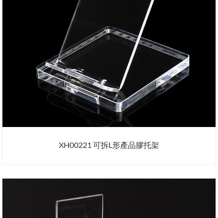
XH00221 可拆L形產品膠托架