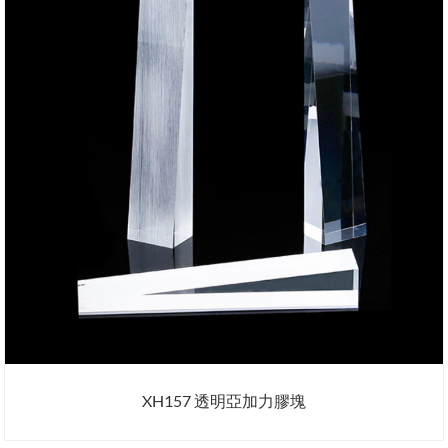
XH157 透明亞加力膠塊