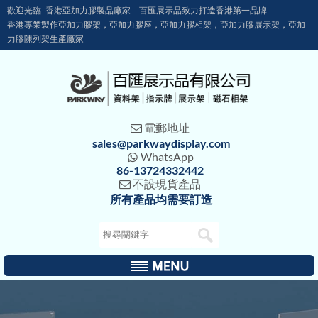
歡迎光臨 香港亞加力膠製品廠家－百匯展示品致力打造香港第一品牌
香港專業製作亞加力膠架，亞加力膠座，亞加力膠相架，亞加力膠展示架，亞加
力膠陳列架生產廠家
電郵地址

sales@parkwaydisplay.com
WhatsApp

86-13724332442
不設現貨產品

所有產品均需要訂造