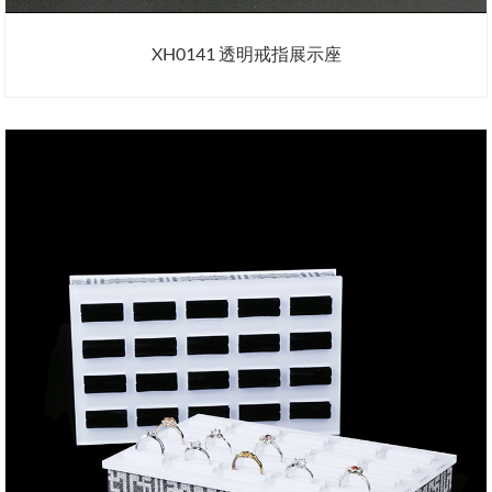
XH0141 透明戒指展示座