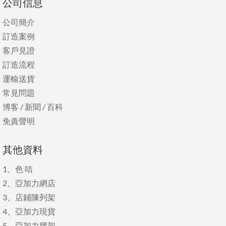
公司信息
公司簡介
訂造案例
客戶見證
訂造流程
運輸送貨
常見問題
博客
/
新聞
/
百科
免責聲明
其他資料
1、
色 咭
2、
亞加力網店
3、
店鋪陳列架
4、
亞加力現貨
5、
亞加力膠架