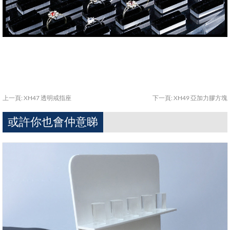
上一頁:
XH47 透明戒指座
下一頁:
XH49 亞加力膠方塊
或許你也會仲意睇