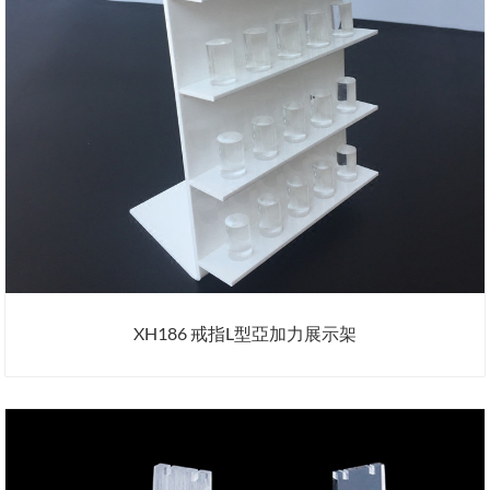
XH186 戒指L型亞加力展示架