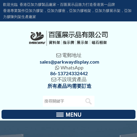
歡迎光臨 香港亞加力膠製品廠家－百匯展示品致力打造香港第一品牌
香港專業製作亞加力膠架，亞加力膠座，亞加力膠相架，亞加力膠展示架，亞加
力膠陳列架生產廠家
電郵地址

sales@parkwaydisplay.com
WhatsApp

86-13724332442
不設現貨產品

所有產品均需要訂造