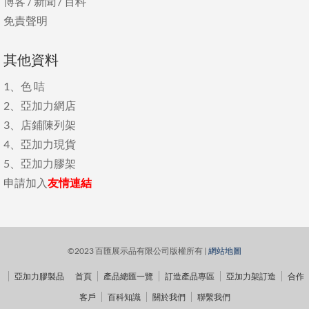
博客
/
新聞
/
百科
免責聲明
其他資料
1、
色 咭
2、
亞加力網店
3、
店鋪陳列架
4、
亞加力現貨
5、
亞加力膠架
申請加入
友情連結
©2023 百匯展示品有限公司版權所有 |
網站地圖
亞加力膠製品
首頁
產品總匯一覽
訂造產品專區
亞加力架訂造
合作
客戶
百科知識
關於我們
聯繫我們