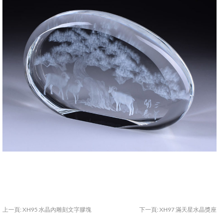
上一頁:
XH95 水晶內雕刻文字膠塊
下一頁:
XH97 滿天星水晶獎座