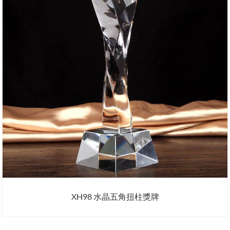
XH98 水晶五角扭柱獎牌