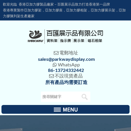
歡迎光臨 香港亞加力膠製品廠家－百匯展示品致力打造香港第一品牌
香港專業製作亞加力膠架，亞加力膠座，亞加力膠相架，亞加力膠展示架，亞加
力膠陳列架生產廠家
電郵地址

sales@parkwaydisplay.com
WhatsApp

86-13724332442
不設現貨產品

所有產品均需要訂造