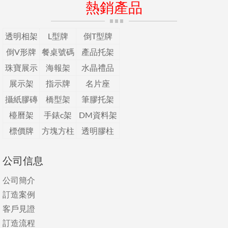
熱銷產品
透明相架
L型牌
倒T型牌
倒V形牌
餐桌號碼
產品托架
珠寶展示
海報架
水晶禮品
展示架
指示牌
名片座
攝紙膠磚
橋型架
筆膠托架
檯曆架
手錶c架
DM資料架
標價牌
方塊方柱
透明膠柱
公司信息
公司簡介
訂造案例
客戶見證
訂造流程