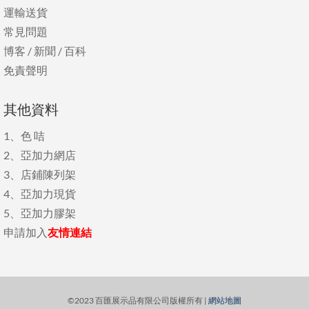
運輸送貨
常見問題
博客
/
新聞
/
百科
免責聲明
其他資料
1、
色 咭
2、
亞加力網店
3、
店鋪陳列架
4、
亞加力現貨
5、
亞加力膠架
申請加入
友情連結
©2023 百匯展示品有限公司版權所有 |
網站地圖