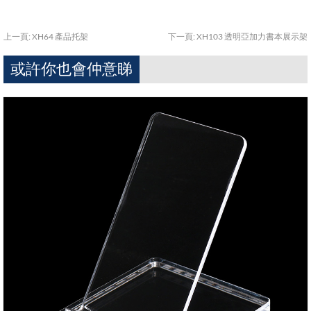
上一頁:
XH64 產品托架
下一頁:
XH103 透明亞加力書本展示架
或許你也會仲意睇