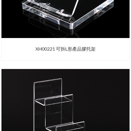
XH00221 可拆L形產品膠托架