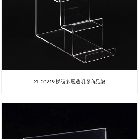
XH00219 梯級多層透明膠商品架