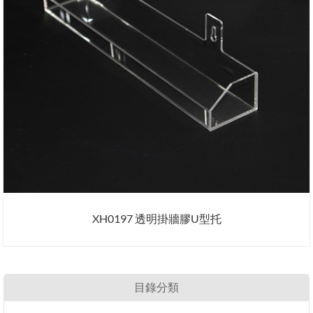
XH0197 透明掛牆膠U型托
目錄分類