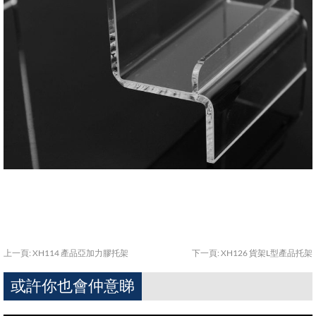
上一頁:
XH114 產品亞加力膠托架
下一頁:
XH126 貨架L型產品托架
或許你也會仲意睇