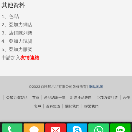
其他資料
1、
色 咭
2、
亞加力網店
3、
店鋪陳列架
4、
亞加力現貨
5、
亞加力膠架
申請加入
友情連結
©2023 百匯展示品有限公司版權所有 |
網站地圖
亞加力膠製品
首頁
產品總匯一覽
訂造產品專區
亞加力架訂造
合作
客戶
百科知識
關於我們
聯繫我們