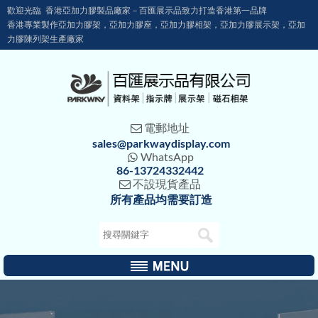
歡迎光臨 香港亞加力膠製品廠家－百匯展示品致力打造香港第一品牌
香港專業製作亞加力膠架，亞加力膠座，亞加力膠相架，亞加力膠展示架，亞加
力膠陳列架生產廠家
電郵地址

sales@parkwaydisplay.com
WhatsApp

86-13724332442
不設現貨產品

所有產品均需要訂造