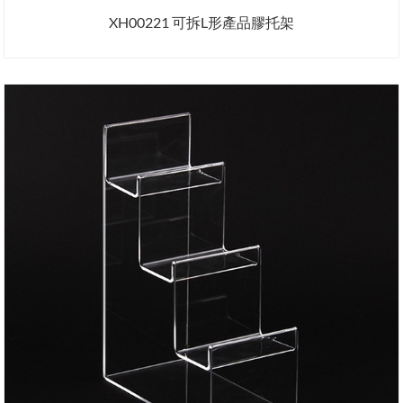
XH00221 可拆L形產品膠托架