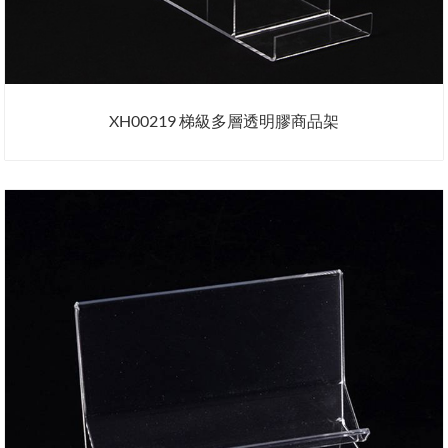
XH00219 梯級多層透明膠商品架