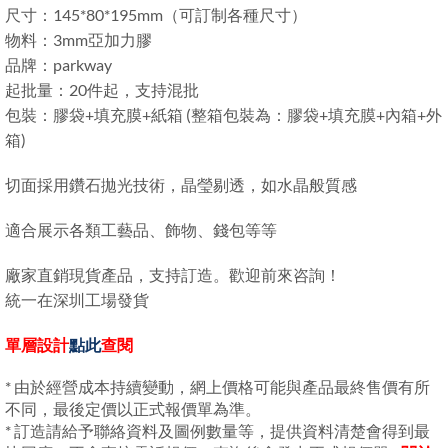
尺寸：145*80*195mm（可訂制各種尺寸）
物料：3mm亞加力膠
品牌：parkway
起批量：20件起，支持混批
包裝：膠袋+填充膜+紙箱 (整箱包裝為：膠袋+填充膜+內箱+外
箱)
切面採用鑽石拋光技術，晶瑩剔透，如水晶般質感
適合展示各類工藝品、飾物、錢包等等
廠家直銷現貨產品，支持訂造。歡迎前來咨詢！
統一在深圳工場發貨
單層設計
點此
查閱
* 由於經營成本持續變動，網上價格可能與產品最終售價有所
不同，最後定價以正式報價單為準。
* 訂造請給予聯絡資料及圖例數量等，提供資料清楚會得到最