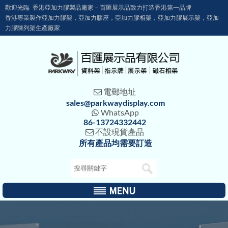
歡迎光臨 香港亞加力膠製品廠家－百匯展示品致力打造香港第一品牌
香港專業製作亞加力膠架，亞加力膠座，亞加力膠相架，亞加力膠展示架，亞加
力膠陳列架生產廠家
電郵地址

sales@parkwaydisplay.com
WhatsApp

86-13724332442
不設現貨產品

所有產品均需要訂造