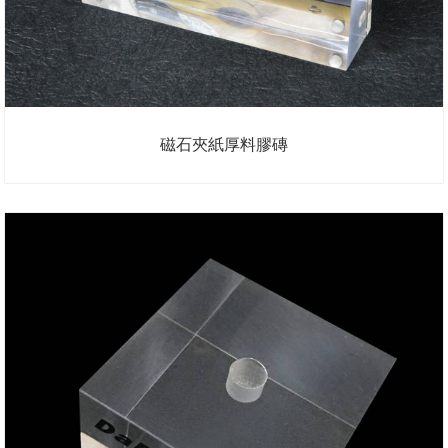
磁石夾紙厚料膠磚