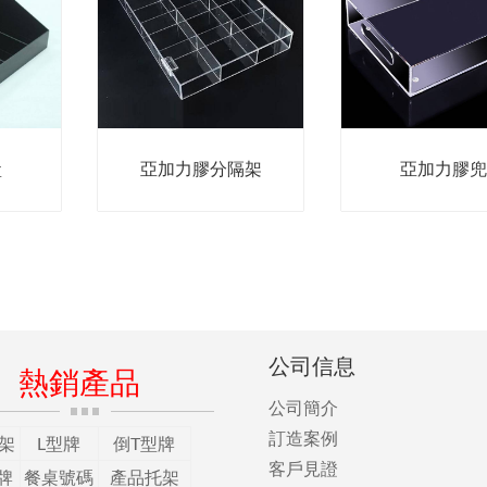
盒
亞加力膠分隔架
亞加力膠兜
公司信息
熱銷產品
公司簡介
訂造案例
架
L型牌
倒T型牌
客戶見證
牌
餐桌號碼
產品托架