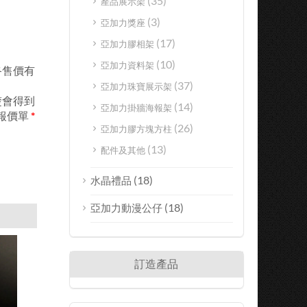
(35)
產品展示架
(3)
亞加力獎座
(17)
亞加力膠相架
(10)
亞加力資料架
終售價有
(37)
亞加力珠寶展示架
楚會得到
(14)
亞加力掛牆海報架
報價單
*
(26)
亞加力膠方塊方柱
(13)
配件及其他
(18)
水晶禮品
(18)
亞加力動漫公仔
訂造產品