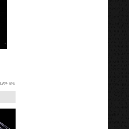
洞孔透明膠架