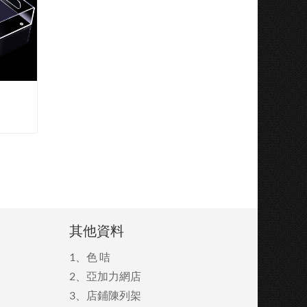
其他資料
1、
色 咭
2、
亞加力網店
3、
店鋪陳列架