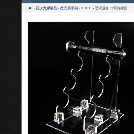
»
亞加力膠製品
»
產品展示架
» XH0137 透明亞加力電筒膠座
