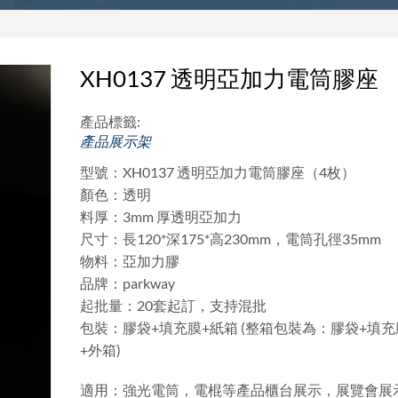
XH0137 透明亞加力電筒膠座
產品標籤:
產品展示架
型號：XH0137 透明亞加力電筒膠座（4枚）
顏色：透明
料厚：3mm 厚透明亞加力
尺寸：長120*深175*高230mm，電筒孔徑35mm
物料：亞加力膠
品牌：parkway
起批量：20套起訂，支持混批
包裝：膠袋+填充膜+紙箱 (整箱包裝為：膠袋+填充
+外箱)
適用：強光電筒，電棍等產品櫃台展示，展覽會展