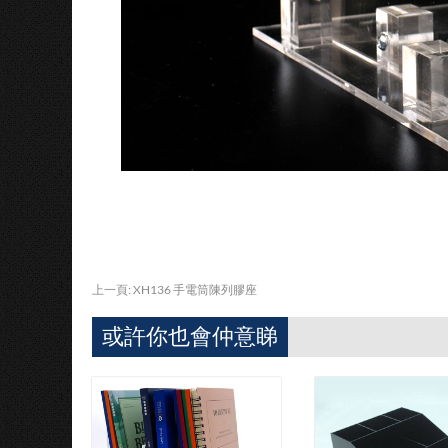
上一頁:
XH136 手電筒陳列膠座
或許你也會仲意睇