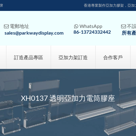
牌
香港專業製作亞加力膠架，亞加
電郵地址
WhatsApp
不



86-13724332442
sales@parkwaydisplay.com
所有
訂造產品專區
亞加力架訂造
合作客戶
XH0137 透明亞加力電筒膠座