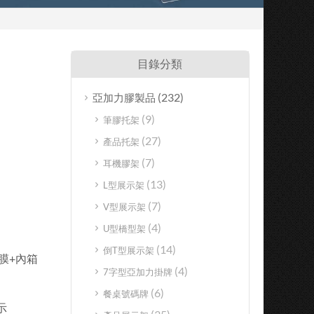
目錄分類
(232)
亞加力膠製品
(9)
筆膠托架
(27)
產品托架
(7)
耳機膠架
(13)
L型展示架
(7)
V型展示架
(4)
U型橋型架
(14)
倒T型展示架
膜+內箱
(4)
7字型亞加力掛牌
(6)
餐桌號碼牌
示