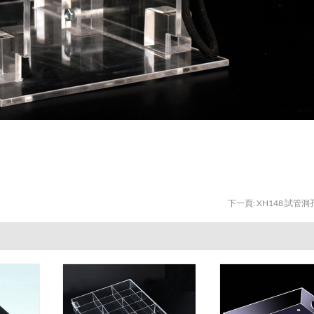
下一頁:
XH148 試管