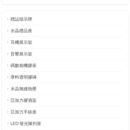
標誌指示牌
水晶禮品座
耳機展示架
音響展示架
碼數相機膠座
厚料透明膠磚
水晶無縫熱壓
亞加力膠酒架
亞加力手錶座
LED 發光陳列座