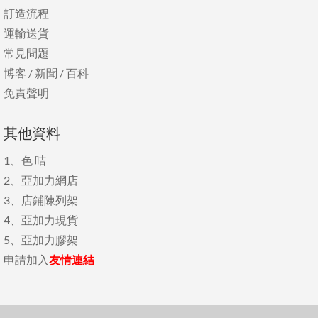
訂造流程
運輸送貨
常見問題
博客
/
新聞
/
百科
免責聲明
其他資料
1、
色 咭
2、
亞加力網店
3、
店鋪陳列架
4、
亞加力現貨
5、
亞加力膠架
申請加入
友情連結