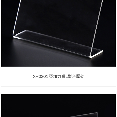
XH0201 亞加力膠L型台歷架