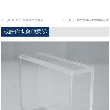
上一頁:
XH115 T型亞加力檯曆架
下一頁:
XH182 手舉亞加力膠展示牌
或許你也會仲意睇