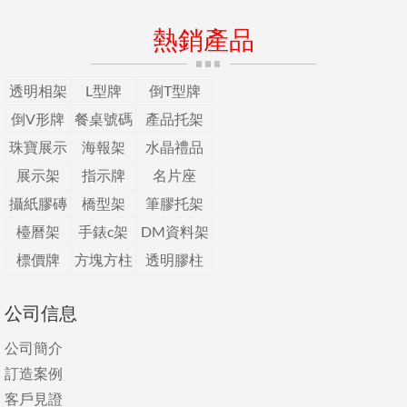
熱銷產品
透明相架
L型牌
倒T型牌
倒V形牌
餐桌號碼
產品托架
珠寶展示
海報架
水晶禮品
展示架
指示牌
名片座
攝紙膠磚
橋型架
筆膠托架
檯曆架
手錶c架
DM資料架
標價牌
方塊方柱
透明膠柱
公司信息
公司簡介
訂造案例
客戶見證