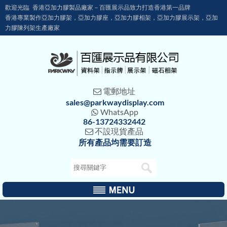
歡迎光臨 香港亞加力膠製品廠家－百匯展示品致力打造香港第一品牌
香港專業製作亞加力膠架，亞加力膠座，亞加力膠相架，亞加力膠展示架，亞加
力膠陳列架生產廠家
電郵地址

sales@parkwaydisplay.com
WhatsApp

86-13724332442
不設現貨產品

所有產品均需要訂造