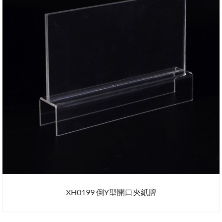
XH0199 倒Y型開口夾紙牌