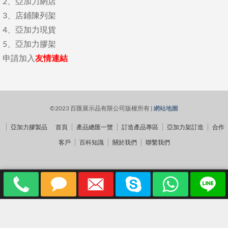
2、
亞加力網店
3、
店鋪陳列架
4、
亞加力現貨
5、
亞加力膠架
申請加入
友情連結
©2023 百匯展示品有限公司版權所有 |
網站地圖
亞加力膠製品
首頁
產品總匯一覽
訂造產品專區
亞加力架訂造
合作
客戶
百科知識
關於我們
聯繫我們