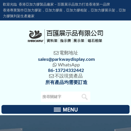
歡迎光臨 香港亞加力膠製品廠家－百匯展示品致力打造香港第一品牌
香港專業製作亞加力膠架，亞加力膠座，亞加力膠相架，亞加力膠展示架，亞加
力膠陳列架生產廠家
電郵地址

sales@parkwaydisplay.com
WhatsApp

86-13724332442
不設現貨產品

所有產品均需要訂造