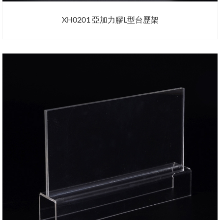
XH0201 亞加力膠L型台歷架