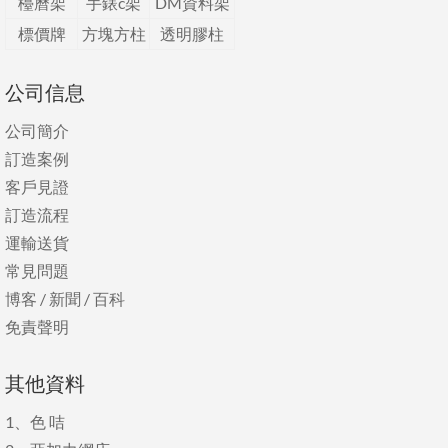
檯曆架
手錶c架
DM資料架
標價牌
方塊方柱
透明膠柱
公司信息
公司簡介
訂造案例
客戶見證
訂造流程
運輸送貨
常見問題
博客
/
新聞
/
百科
免責聲明
其他資料
1、
色 咭