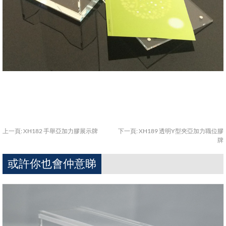
上一頁:
XH182 手舉亞加力膠展示牌
下一頁:
XH189 透明Y型夾亞加力職位膠
牌
或許你也會仲意睇