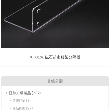
XH0196 磁石超市貨架分隔板
目錄分類
(232)
亞加力膠製品
(9)
筆膠托架
(27)
產品托架