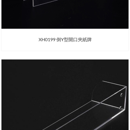
XH0199 倒Y型開口夾紙牌