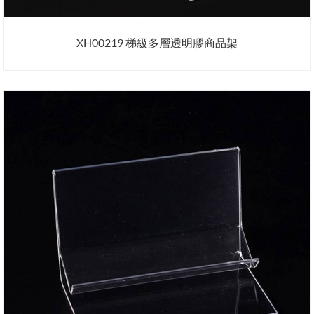
XH00219 梯級多層透明膠商品架