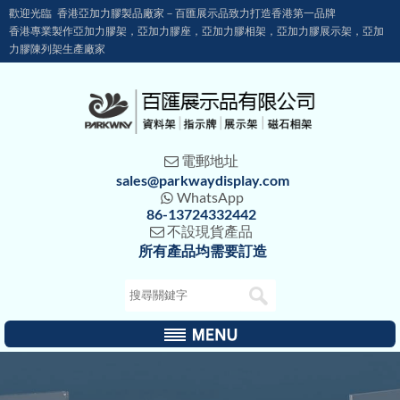
歡迎光臨 香港亞加力膠製品廠家－百匯展示品致力打造香港第一品牌
香港專業製作亞加力膠架，亞加力膠座，亞加力膠相架，亞加力膠展示架，亞加
力膠陳列架生產廠家
電郵地址

sales@parkwaydisplay.com
WhatsApp

86-13724332442
不設現貨產品

所有產品均需要訂造