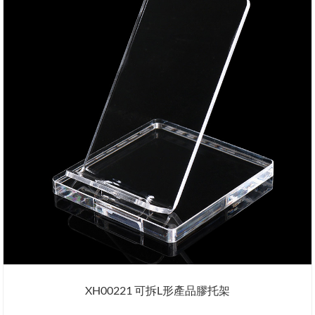
XH00221 可拆L形產品膠托架