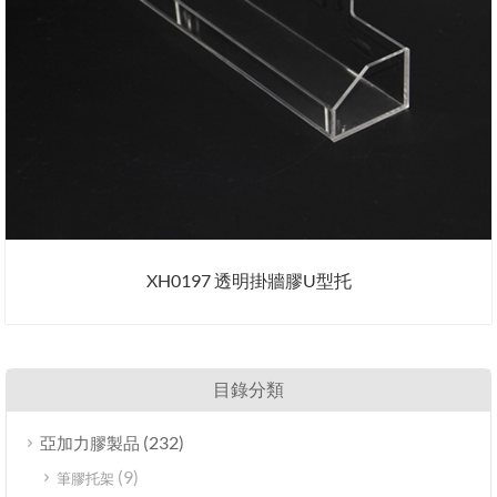
XH0197 透明掛牆膠U型托
目錄分類
(232)
亞加力膠製品
(9)
筆膠托架