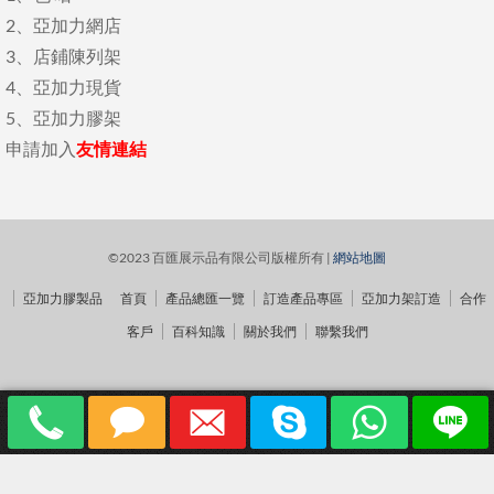
2、
亞加力網店
3、
店鋪陳列架
4、
亞加力現貨
5、
亞加力膠架
申請加入
友情連結
©2023 百匯展示品有限公司版權所有 |
網站地圖
亞加力膠製品
首頁
產品總匯一覽
訂造產品專區
亞加力架訂造
合作
客戶
百科知識
關於我們
聯繫我們