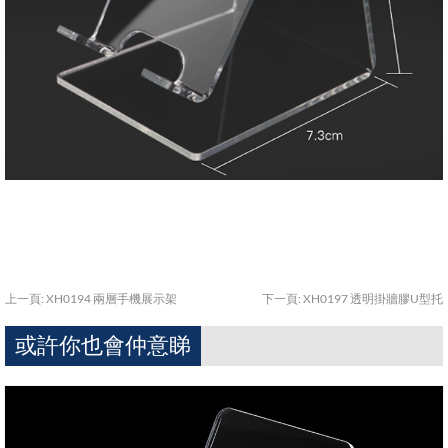
上一頁:
XH0194 兩層手機展示架
下一頁:
XH0197 透明掛牆膠U型托
或許你也會仲意睇