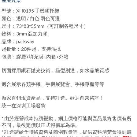
型號：XH0195 手機膠托架
顏色：透明 / 白色 兩色可選
尺寸：73*83*55mm（可訂制各種尺寸）
物料：3mm 亞加力膠
品牌：parkway
起批量：20件起，支持混批
包裝：膠袋+填充膜+內箱+外箱
切面採用鑽石拋光技術，晶瑩剔透，如水晶般質感
適合展示各類手機、手機展覽會、手機專櫃等等
廠家直銷現貨產品，支持訂造。歡迎前來咨詢！
統一在深圳工場發貨
* 由於經營成本持續變動，網上價格可能與產品最終售價有所
不同，最後定價以正式報價單為準。
* 訂造請給予聯絡資料及圖例數量等，提供資料清楚會得到最