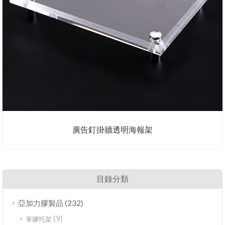
廣告釘掛牆透明海報架
目錄分類
(232)
亞加力膠製品
(9)
筆膠托架