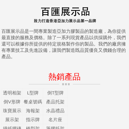
百匯展示品是一間專業製造亞加力膠製品的製造廠，為你提供
最直接的服務及價格。除了一系列現貨產品以供採購外，我們
還可以根據你所提供的特定規格製作你的製品。我們的廠房擁
有專業技工及先進設備，讓我們製造既品質優良又價錢合理的
產品。
熱銷產品
透明相架
L型牌
倒T型牌
倒V形牌
餐桌號碼
產品托架
珠寶展示
海報架
水晶禮品
展示架
指示牌
名片座
攝紙膠磚
橋型架
筆膠托架