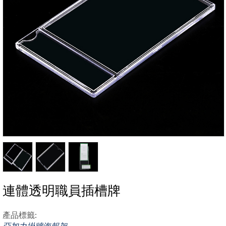
連體透明職員插槽牌
產品標籤:
亞加力掛牆海報架