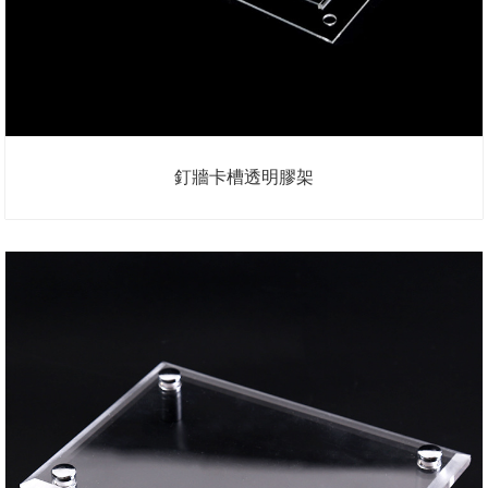
釘牆卡槽透明膠架