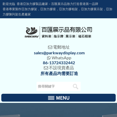
歡迎光臨 香港亞加力膠製品廠家－百匯展示品致力打造香港第一品牌
香港專業製作亞加力膠架，亞加力膠座，亞加力膠相架，亞加力膠展示架，亞加
力膠陳列架生產廠家
電郵地址

sales@parkwaydisplay.com
WhatsApp

86-13724332442
不設現貨產品

所有產品均需要訂造