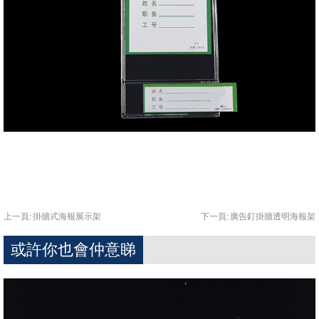
上一頁:
掛牆式海報展示架
下一頁:
廣告釘掛牆透明海報架
或許你也會仲意睇