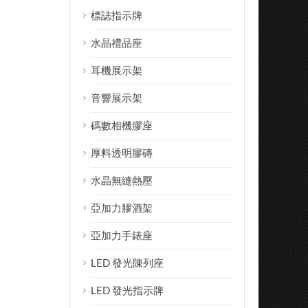
標誌指示牌
水晶禮品座
耳機展示架
音響展示架
碼數相機膠座
厚料透明膠磚
水晶無縫熱壓
亞加力膠酒架
亞加力手錶座
LED 發光陳列座
LED 發光指示牌