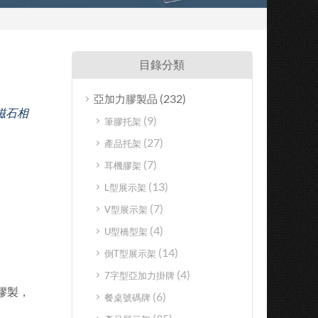
目錄分類
(232)
亞加力膠製品
磁石相
(9)
筆膠托架
(27)
產品托架
(7)
耳機膠架
(13)
L型展示架
(7)
V型展示架
(4)
U型橋型架
(14)
倒T型展示架
(4)
7字型亞加力掛牌
膠製，
(6)
餐桌號碼牌