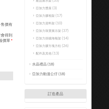
(35)
產品展示架
(3)
亞加力獎座
(17)
亞加力膠相架
(10)
亞加力資料架
終售價有
(37)
亞加力珠寶展示架
楚會得到
(14)
亞加力掛牆海報架
報價單
*
(26)
亞加力膠方塊方柱
(13)
配件及其他
(18)
水晶禮品
(18)
亞加力動漫公仔
訂造產品