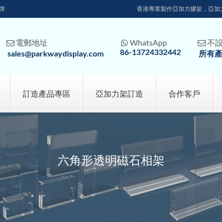
牌
香港專業製作亞加力膠架，亞加
電郵地址
WhatsApp
不



86-13724332442
sales@parkwaydisplay.com
所有
訂造產品專區
亞加力架訂造
合作客戶
六角形透明磁石相架