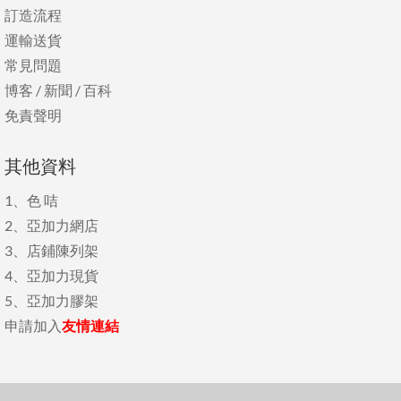
訂造流程
運輸送貨
常見問題
博客
/
新聞
/
百科
免責聲明
其他資料
1、
色 咭
2、
亞加力網店
3、
店鋪陳列架
4、
亞加力現貨
5、
亞加力膠架
申請加入
友情連結