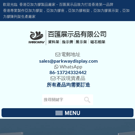
歡迎光臨 香港亞加力膠製品廠家－百匯展示品致力打造香港第一品牌
香港專業製作亞加力膠架，亞加力膠座，亞加力膠相架，亞加力膠展示架，亞加
力膠陳列架生產廠家
電郵地址

sales@parkwaydisplay.com
WhatsApp

86-13724332442
不設現貨產品

所有產品均需要訂造