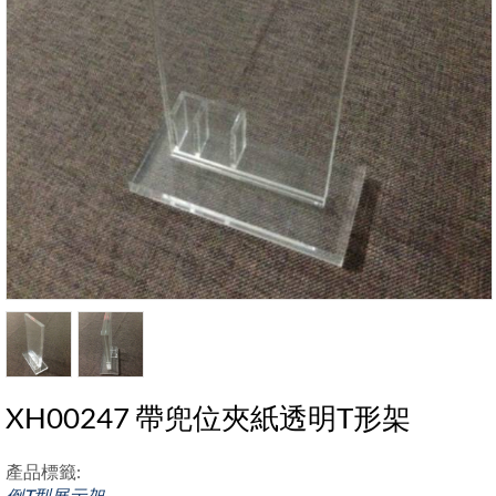
XH00247 帶兜位夾紙透明T形架
產品標籤:
倒T型展示架