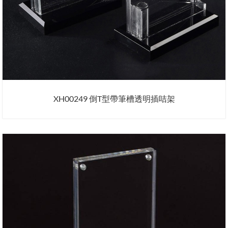
XH00249 倒T型帶筆槽透明插咭架