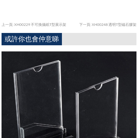
上一頁:
XH00229 不可換攝紙T型展示架
下一頁:
XH00248 透明T型磁石膠架
或許你也會仲意睇