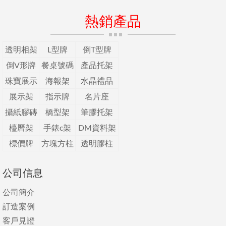
熱銷產品
透明相架
L型牌
倒T型牌
倒V形牌
餐桌號碼
產品托架
珠寶展示
海報架
水晶禮品
展示架
指示牌
名片座
攝紙膠磚
橋型架
筆膠托架
檯曆架
手錶c架
DM資料架
標價牌
方塊方柱
透明膠柱
公司信息
公司簡介
訂造案例
客戶見證