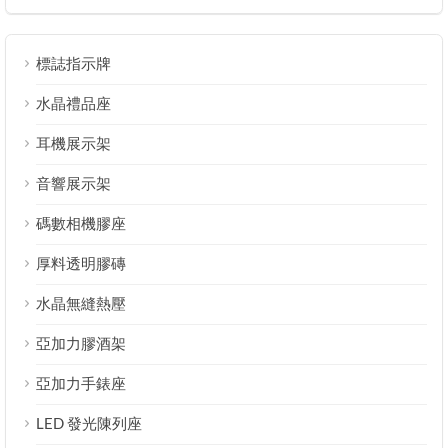
標誌指示牌
水晶禮品座
耳機展示架
音響展示架
碼數相機膠座
厚料透明膠磚
水晶無縫熱壓
亞加力膠酒架
亞加力手錶座
LED 發光陳列座