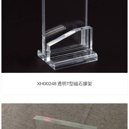
XH00248 透明T型磁石膠架