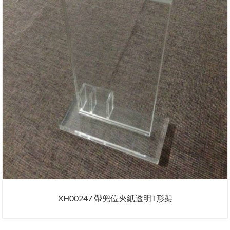
XH00247 帶兜位夾紙透明T形架