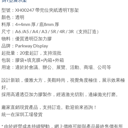
型號：XH00247 帶兜位夾紙透明T形架
顏色：透明
料厚：4+4mm 厚 / 底8mm 厚
尺寸：A6 /A5 / A4 / A3 / 5R / 4R / 3R（支持訂造）
物料：優質透明亞加力膠
品牌：Parkway Display
起批量：20套起訂，支持混批
包裝：膠袋+填充膜+內箱+外箱
用途：適於於會議、辦公、展覽、活動、商場、公司等
設計新穎，優雅大方，美觀時尚，視覺角度極佳，展示效果極
好。
採用高通透亞加力膠製作，經過激光切割，邊緣拋光打磨。
廠家直銷現貨產品，支持訂造。歡迎前來咨詢！
統一在深圳工場發貨
* 由於經營成本持續變動，網上價格可能與產品最終售價有所