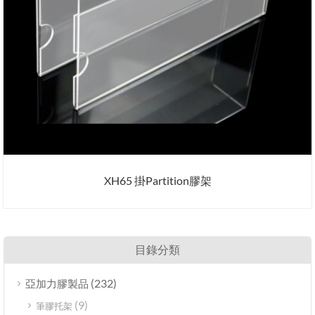
XH65 掛Partition膠架
目錄分類
(232)
亞加力膠製品
(9)
筆膠托架