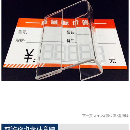
下一頁:
XH123 職位牌7型掛牌
或許你也會仲意睇