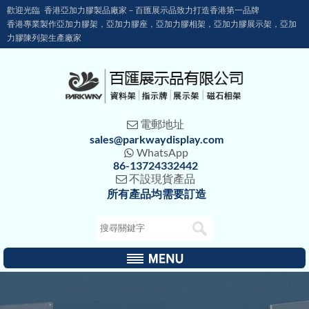
歡迎光臨 香港亞加力膠製品廠家－百匯展示品致力打造香港第一品牌
香港專業製作亞加力膠架，亞加力膠座，亞加力膠相架，亞加力膠展示架，亞加
力膠陳列架生產廠家
電郵地址

sales@parkwaydisplay.com
WhatsApp

86-13724332442
不設現貨產品

所有產品均需要訂造