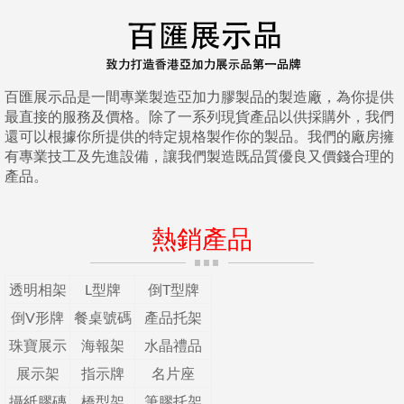
百匯展示品是一間專業製造亞加力膠製品的製造廠，為你提供
最直接的服務及價格。除了一系列現貨產品以供採購外，我們
還可以根據你所提供的特定規格製作你的製品。我們的廠房擁
有專業技工及先進設備，讓我們製造既品質優良又價錢合理的
產品。
熱銷產品
透明相架
L型牌
倒T型牌
倒V形牌
餐桌號碼
產品托架
珠寶展示
海報架
水晶禮品
展示架
指示牌
名片座
攝紙膠磚
橋型架
筆膠托架