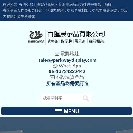
歡迎光臨 香港亞加力膠製品廠家－百匯展示品致力打造香港第一品牌
香港專業製作亞加力膠架，亞加力膠座，亞加力膠相架，亞加力膠展示架，亞加
力膠陳列架生產廠家
電郵地址

sales@parkwaydisplay.com
WhatsApp

86-13724332442
不設現貨產品

所有產品均需要訂造