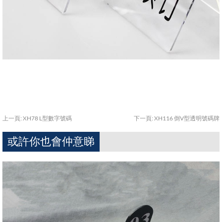
上一頁:
XH78 L型數字號碼
下一頁:
XH116 倒V型透明號碼牌
或許你也會仲意睇