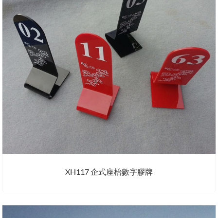
XH117 企式座枱數字膠牌