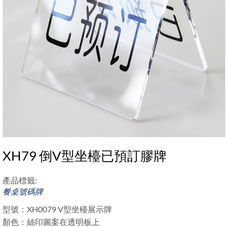
XH79 倒V型坐檯已預訂膠牌
產品標籤:
餐桌號碼牌
型號：XH0079 V型坐檯展示牌
顏色：絲印圖案在透明板上