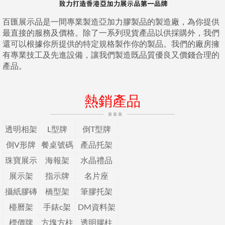
百匯展示品是一間專業製造亞加力膠製品的製造廠，為你提供
最直接的服務及價格。除了一系列現貨產品以供採購外，我們
還可以根據你所提供的特定規格製作你的製品。我們的廠房擁
有專業技工及先進設備，讓我們製造既品質優良又價錢合理的
產品。
熱銷產品
透明相架
L型牌
倒T型牌
倒V形牌
餐桌號碼
產品托架
珠寶展示
海報架
水晶禮品
展示架
指示牌
名片座
攝紙膠磚
橋型架
筆膠托架
檯曆架
手錶c架
DM資料架
標價牌
方塊方柱
透明膠柱