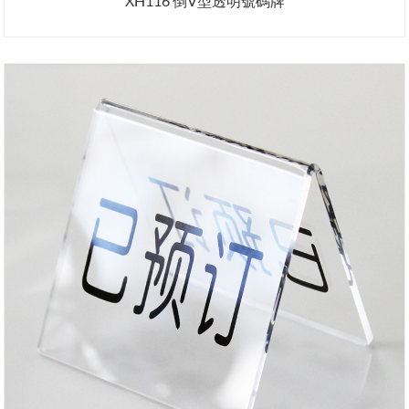
XH116 倒V型透明號碼牌