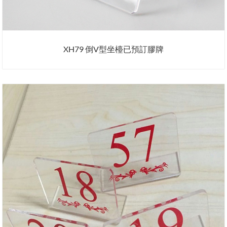
XH79 倒V型坐檯已預訂膠牌