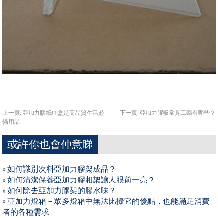
上一頁:
亞加力膠紙巾盒是高品質生活必
下一頁:
亞加力膠板常見工藝有哪些？
備用品
或許你也會仲意睇
»
如何識別次料亞加力膠架成品？
»
如何清潔保養亞加力膠相架讓人眼前一亮？
»
如何除去亞加力膠架的膠水味？
»
亞加力燈箱－眾多燈箱中無法比擬它的優點，也能滿足消費
者的各種需求