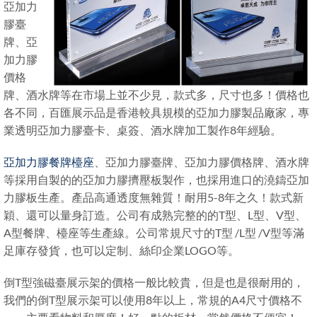
亞加力
膠臺
牌、亞
加力膠
價格
牌、酒水牌等在市場上並不少見，款式多，尺寸也多！價格也
各不同，百匯展示品是香港較具規模的亞加力膠製品廠家，專
業透明亞加力膠臺卡、桌簽、酒水牌加工製作8年經驗。
亞加力膠餐牌檯座
、亞加力膠臺牌、亞加力膠價格牌、酒水牌
等採用自製的的亞加力膠擠壓板製作，也採用進口的澆鑄亞加
力膠板生產。產品高通透度無雜質！耐用5-8年之久！款式新
穎、還可以量身訂造。公司有成熟完整的的T型、L型、V型、
A型餐牌、檯座等生產線。公司常規尺寸的T型 /L型 /V型等滿
足庫存發貨，也可以定制、絲印企業LOGO等。
倒T型強磁臺展示架的價格一般比較貴，但是也是很耐用的，
我們的倒T型展示架可以使用8年以上，常規的A4尺寸價格不