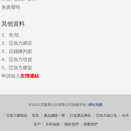
免責聲明
其他資料
1、
色 咭
2、
亞加力網店
3、
店鋪陳列架
4、
亞加力現貨
5、
亞加力膠架
申請加入
友情連結
©2023 百匯展示品有限公司版權所有 |
網站地圖
亞加力膠製品
首頁
產品總匯一覽
訂造產品專區
亞加力架訂造
合作
客戶
百科知識
關於我們
聯繫我們