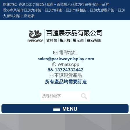
歡迎光臨 香港亞加力膠製品廠家－百匯展示品致力打造香港第一品牌
香港專業製作亞加力膠架，亞加力膠座，亞加力膠相架，亞加力膠展示架，亞加
力膠陳列架生產廠家
電郵地址

sales@parkwaydisplay.com
WhatsApp

86-13724332442
不設現貨產品

所有產品均需要訂造