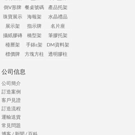
倒V形牌
餐桌號碼
產品托架
珠寶展示
海報架
水晶禮品
展示架
指示牌
名片座
攝紙膠磚
橋型架
筆膠托架
檯曆架
手錶c架
DM資料架
標價牌
方塊方柱
透明膠柱
公司信息
公司簡介
訂造案例
客戶見證
訂造流程
運輸送貨
常見問題
博客
/
新聞
/
百科