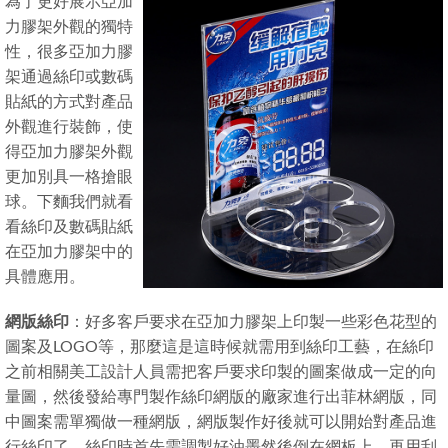
為了更好展示亞加
力膠架外觀的獨特
性，很多亞加力膠
架通過絲印或數碼
貼紙的方式對產品
外觀進行裝飾，使
得亞加力膠架外觀
更加別具一格搶眼
球。下麵我們就看
看絲印及數碼貼紙
在亞加力膠架中的
具體應用。
網版絲印
：好多客戶要求在亞加力膠架上印製一些彩色花型的
圖案及LOGO等，那麼這是這時候就需用到絲印工藝，在絲印
之前相關美工設計人員需把客戶要求印製的圖案做成一定的向
量圖，然後發給專門製作絲印網版的廠家進行出菲林網版，同
中圖案需單獨做一種網版，網版製作好後就可以開始對產品進
行絲印了，絲印時首先需調製好油墨然後倒在網板上，再用刮