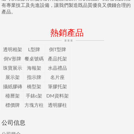
有專業技工及先進設備，讓我們製造既品質優良又價錢合理的
產品。
熱銷產品
透明相架
L型牌
倒T型牌
倒V形牌
餐桌號碼
產品托架
珠寶展示
海報架
水晶禮品
展示架
指示牌
名片座
攝紙膠磚
橋型架
筆膠托架
檯曆架
手錶c架
DM資料架
標價牌
方塊方柱
透明膠柱
公司信息
公司簡介