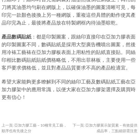
刀將其油墨均勻刷在網版上，以確保油墨的圖案清晰可見，每
印完一款顏色後換上另一種網版，重複這些具體的動作使其產
品印完為止，最後將產品放在特製網框內待油墨晾乾。
產品數碼貼紙
：都是印製圖案，跟絲印直接印在亞加力膠表面
的印製圖案不同，數碼貼紙是採用大型廣告機噴出圖案，然後
用冷裱工藝裱在亞加力膠板表面上用粘性的貼紙直接貼。同絲
印相比數碼貼紙貼紙價格略低，不用出菲林板，主要使用一些
客戶要求價格低，並且對產品品質要求不高的產品較適宜。
希望大家能夠更多瞭解到不同的絲印工藝及數碼貼紙工藝在亞
加力膠架中的應用常識，以便大家在亞加力膠架選擇及購買時
更有信心！
上一頁:
亞加力膠工藝－10種常見工藝，
下一頁:
亞加力膠展示架質素－有效提供
順序也有先後之分
成品率，三點細節需注意