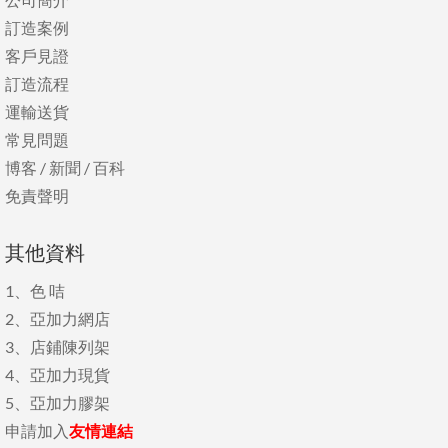
訂造案例
客戶見證
訂造流程
運輸送貨
常見問題
博客
/
新聞
/
百科
免責聲明
其他資料
1、
色 咭
2、
亞加力網店
3、
店鋪陳列架
4、
亞加力現貨
5、
亞加力膠架
申請加入
友情連結