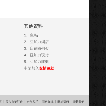
其他資料
1、
色 咭
2、
亞加力網店
3、
店鋪陳列架
4、
亞加力現貨
5、
亞加力膠架
申請加入
友情連結
區
亞加力架訂造
合作客戶
百科知識
關於我們
聯繫我們