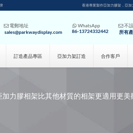
牌
香港專業製作亞加力膠架，亞加
電郵地址
WhatsApp
不



86-13724332442
sales@parkwaydisplay.com
所有
訂造產品專區
亞加力架訂造
合作客戶
亞加力膠相架比其他材質的相架更適用更美