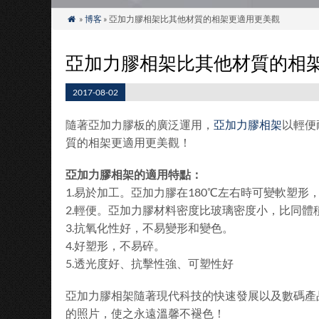
»
博客
» 亞加力膠相架比其他材質的相架更適用更美觀

亞加力膠相架比其他材質的相
2017-08-02
隨著亞加力膠板的廣泛運用，
亞加力膠相架
以輕便
質的相架更適用更美觀！
亞加力膠相架的適用特點：
1.易於加工。亞加力膠在180℃左右時可變軟塑
2.輕便。亞加力膠材料密度比玻璃密度小，比同體
3.抗氧化性好，不易變形和變色。
4.好塑形，不易碎。
5.透光度好、抗擊性強、可塑性好
亞加力膠相架隨著現代科技的快速發展以及數碼產
的照片，使之永遠溫馨不褪色！