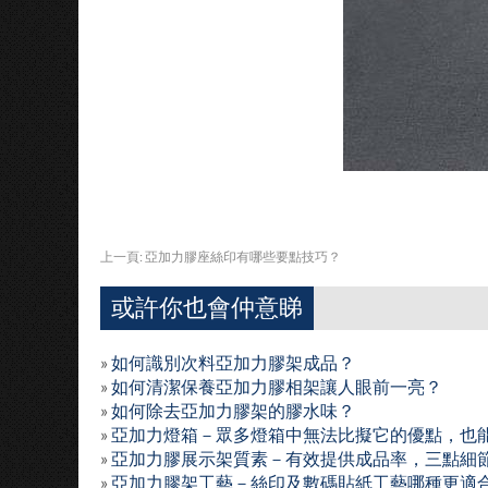
上一頁:
亞加力膠座絲印有哪些要點技巧？
或許你也會仲意睇
»
如何識別次料亞加力膠架成品？
»
如何清潔保養亞加力膠相架讓人眼前一亮？
»
如何除去亞加力膠架的膠水味？
»
亞加力燈箱－眾多燈箱中無法比擬它的優點，也
»
亞加力膠展示架質素－有效提供成品率，三點細
»
亞加力膠架工藝－絲印及數碼貼紙工藝哪種更適