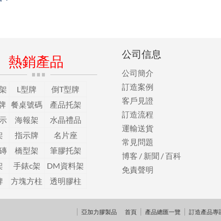
公司信息
熱銷產品
公司簡介
訂造案例
架
L型牌
倒T型牌
客戶見證
牌
餐桌號碼
產品托架
訂造流程
示
海報架
水晶禮品
運輸送貨
架
指示牌
名片座
常見問題
磚
橋型架
筆膠托架
博客
/
新聞
/
百科
架
手錶c架
DM資料架
免責聲明
牌
方塊方柱
透明膠柱
亞加力膠製品
首頁
產品總匯一覽
訂造產品專