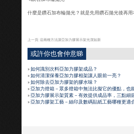
什麼是鑽石加布輪拋光？就是先用鑽石拋光後再用
上一頁:
這兩種方法讓亞加力膠展示架光潔如新
或許你也會仲意睇
»
如何識別次料亞加力膠架成品？
»
如何清潔保養亞加力膠相架讓人眼前一亮？
»
如何除去亞加力膠架的膠水味？
»
亞加力燈箱－眾多燈箱中無法比擬它的優點，也
»
亞加力膠展示架質素－有效提供成品率，三點細
»
亞加力膠架工藝－絲印及數碼貼紙工藝哪種更適