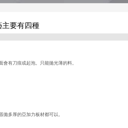
藝主要有四種
面會有刀痕或起泡。只能拋光薄的料。
器拋多厚的亞加力板材都可以。