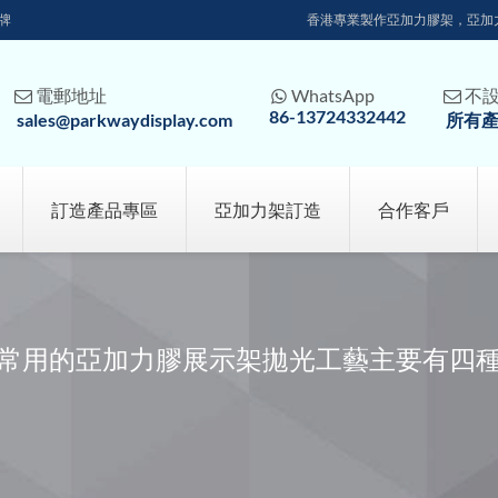
牌
香港專業製作亞加力膠架，亞加
電郵地址
WhatsApp
不



86-13724332442
sales@parkwaydisplay.com
所有
訂造產品專區
亞加力架訂造
合作客戶
常用的亞加力膠展示架拋光工藝主要有四