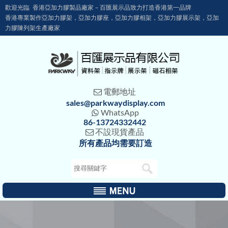
歡迎光臨 香港亞加力膠製品廠家－百匯展示品致力打造香港第一品牌
香港專業製作亞加力膠架，亞加力膠座，亞加力膠相架，亞加力膠展示架，亞加
力膠陳列架生產廠家
電郵地址

sales@parkwaydisplay.com
WhatsApp

86-13724332442
不設現貨產品

所有產品均需要訂造