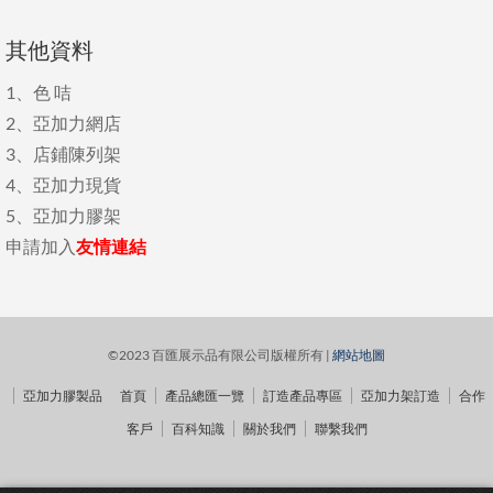
其他資料
1、
色 咭
2、
亞加力網店
3、
店鋪陳列架
4、
亞加力現貨
5、
亞加力膠架
申請加入
友情連結
©2023 百匯展示品有限公司版權所有 |
網站地圖
亞加力膠製品
首頁
產品總匯一覽
訂造產品專區
亞加力架訂造
合作
客戶
百科知識
關於我們
聯繫我們