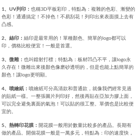
1、UV列印：
也稱3D平板彩印，特點為：複雜的色彩、漸變的
色彩！通通搞定！不掉色！不易刮花！列印出來表面摸上去有
凸感。
2、絲印：
絲印是最常用的！單種顏色、簡單的logo都可以
印，價格比較便宜！一般是首選。
3、微雕：
也叫鐳射打標；特點為：板材凹凸不平，讓logo永
久存在！微雕出來後顏色像磨砂透明的，但是也能上點簡單的
顏色！讓logo更明顯。
4、噴繪紙：
噴繪紙可分高清款和普通款，就像我們經常見過
的貼紙一樣。一整張圖片列印好，然後再貼在亞加力膠上面，
可以完全避免裏面的氣泡！可以貼的很工整。單價也是比較便
宜的。
5、熱轉印花膜：
開花膜一般用於數量比較多的產品。長期有
做的產品。開個花膜一般是一萬多元，特點為：印的速度快，