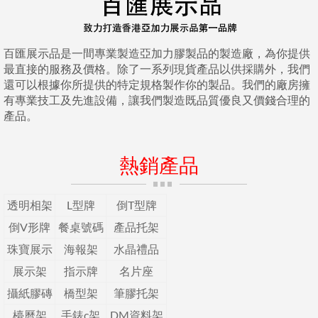
百匯展示品是一間專業製造亞加力膠製品的製造廠，為你提供
最直接的服務及價格。除了一系列現貨產品以供採購外，我們
還可以根據你所提供的特定規格製作你的製品。我們的廠房擁
有專業技工及先進設備，讓我們製造既品質優良又價錢合理的
產品。
熱銷產品
透明相架
L型牌
倒T型牌
倒V形牌
餐桌號碼
產品托架
珠寶展示
海報架
水晶禮品
展示架
指示牌
名片座
攝紙膠磚
橋型架
筆膠托架
檯曆架
手錶c架
DM資料架