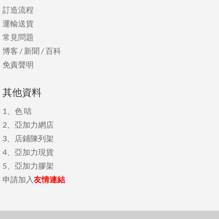
訂造流程
運輸送貨
常見問題
博客
/
新聞
/
百科
免責聲明
其他資料
1、
色 咭
2、
亞加力網店
3、
店鋪陳列架
4、
亞加力現貨
5、
亞加力膠架
申請加入
友情連結