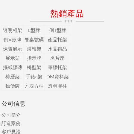
熱銷產品
透明相架
L型牌
倒T型牌
倒V形牌
餐桌號碼
產品托架
珠寶展示
海報架
水晶禮品
展示架
指示牌
名片座
攝紙膠磚
橋型架
筆膠托架
檯曆架
手錶c架
DM資料架
標價牌
方塊方柱
透明膠柱
公司信息
公司簡介
訂造案例
客戶見證