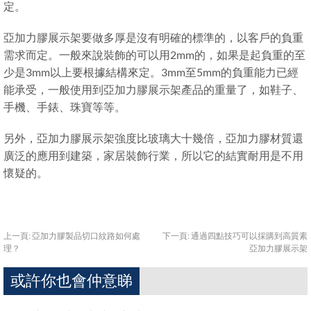
定。
亞加力膠展示架要做多厚是沒有明確的標準的，以客戶的負重
需求而定。一般來說裝飾的可以用2mm的，如果是起負重的至
少是3mm以上要根據結構來定。3mm至5mm的負重能力已經
能承受，一般使用到亞加力膠展示架產品的重量了，如鞋子、
手機、手錶、珠寶等等。
另外，亞加力膠展示架強度比玻璃大十幾倍，亞加力膠材質還
廣泛的應用到建築，家居裝飾行業，所以它的結實耐用是不用
懷疑的。
上一頁:
亞加力膠製品切口紋路如何處
下一頁:
通過四點技巧可以採購到高質素
理？
亞加力膠展示架
或許你也會仲意睇