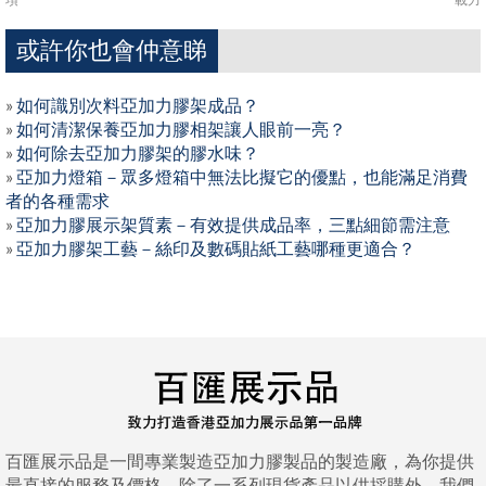
或許你也會仲意睇
»
如何識別次料亞加力膠架成品？
»
如何清潔保養亞加力膠相架讓人眼前一亮？
»
如何除去亞加力膠架的膠水味？
»
亞加力燈箱－眾多燈箱中無法比擬它的優點，也能滿足消費
者的各種需求
»
亞加力膠展示架質素－有效提供成品率，三點細節需注意
»
亞加力膠架工藝－絲印及數碼貼紙工藝哪種更適合？
百匯展示品是一間專業製造亞加力膠製品的製造廠，為你提供
最直接的服務及價格。除了一系列現貨產品以供採購外，我們