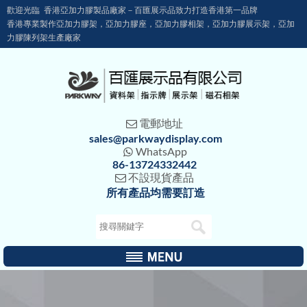
歡迎光臨 香港亞加力膠製品廠家－百匯展示品致力打造香港第一品牌
香港專業製作亞加力膠架，亞加力膠座，亞加力膠相架，亞加力膠展示架，亞加
力膠陳列架生產廠家
電郵地址

sales@parkwaydisplay.com
WhatsApp

86-13724332442
不設現貨產品

所有產品均需要訂造