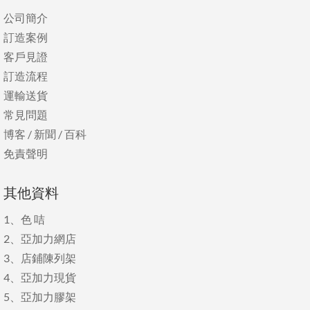
公司簡介
訂造案例
客戶見證
訂造流程
運輸送貨
常見問題
博客
/
新聞
/
百科
免責聲明
其他資料
1、
色 咭
2、
亞加力網店
3、
店鋪陳列架
4、
亞加力現貨
5、
亞加力膠架