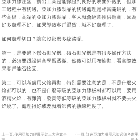
亞加力膠注塑，擠出工業是能保證到良好的表面外觀的，但加
工過程中有切邊。亞加力膠製品的切邊處理是相當關鍵的，有
些高檔，高端的亞加力膠製品，客人就會經常換供應商，因為
好多處理不好。如果導致客戶退貨，就不好處理了。
如何處理切口？讓它沒那麼多紋路呢。
第一，是要過下鑽石拋光機，磚石拋光機是有很多操作方法
的，必須要跟設備商學習透徹。然後可以用布輪拋，看實際效
果客戶能否接受。
第二，可以考慮用火焰再拋，特別需要注意的是，不是什麼火
焰都可以的，也不是什麼等級的亞加力膠板材都可以用，要用
酒精火焰，有雜質，發黃等低等級的亞加力膠板材就不要去火
焰燒了。處理得好或差就看師傅的熟練程度了。
上一頁:
使用亞加力膠展示架三大注意事
下一頁:
訂造亞加力膠展示架必須考慮承
項
載力