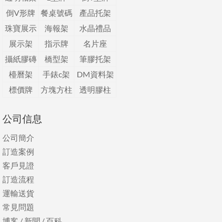
倒V形牌
餐桌號碼
產品托架
珠寶展示
海報架
水晶禮品
展示架
指示牌
名片座
攝紙膠磚
橋型架
筆膠托架
檯曆架
手錶c架
DM資料架
標價牌
方塊方柱
透明膠柱
公司信息
公司簡介
訂造案例
客戶見證
訂造流程
運輸送貨
常見問題
博客
/
新聞
/
百科