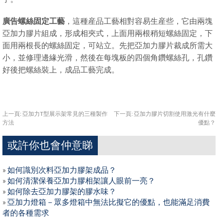
廣告螺絲固定工藝
，這種産品工藝相對容易生産些，它由兩塊
亞加力膠片組成，形成相夾式，上面用兩根稍短螺絲固定，下
面用兩根長的螺絲固定，可站立。先把亞加力膠片裁成所需大
小，並修理邊緣光滑，然後在每塊板的四個角鑽螺絲孔，孔鑽
好後把螺絲裝上，成品工藝完成。
上一頁:
亞加力T型展示架常見的三種製作
下一頁:
亞加力膠片切割使用激光有什麼
方法
優點？
或許你也會仲意睇
»
如何識別次料亞加力膠架成品？
»
如何清潔保養亞加力膠相架讓人眼前一亮？
»
如何除去亞加力膠架的膠水味？
»
亞加力燈箱－眾多燈箱中無法比擬它的優點，也能滿足消費
者的各種需求