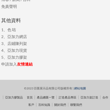
免責聲明
其他資料
1、
色 咭
2、
亞加力網店
3、
店鋪陳列架
4、
亞加力現貨
5、
亞加力膠架
申請加入
友情連結
©2023 百匯展示品有限公司版權所有 |
網站地圖
亞加力膠製品
首頁
產品總匯一覽
訂造產品專區
亞加力架訂造
合作
客戶
百科知識
關於我們
聯繫我們