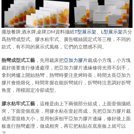
擺放餐牌,酒水牌,桌牌,DM資料攝紙
T型展示架
、
L型展示架
共分
爲熱彎成型式、膠水粘牢式、廣告螺絲固定式等三種，不同的
款式，有不同的展示式風格，它們的立體感不同。
熱彎成型式工藝
，先用裁床把
亞加力膠片
裁成小方塊，小方塊
裁好後要進行修邊處理，把亞加力膠片邊緣修得光滑不刮手，
拿到烤爐上開始熱彎，熱彎時要注意烤時長，時間太長亞加力
膠片會燒熔化，時間常握在能折彎就行，折彎時注意調好折彎
角度，用模固定冷卻成型。
膠水粘牢式工藝
，這種是由上下兩個部分組成，上面壹個攝紙
夾，下面壹個底座，用膠水粘在壹起而成，先把亞加力膠片裁
成所需規格大小，並用刨床刨平亞加力膠片邊緣，修好後上面
板進行熱彎處理，做成相夾，再它把粘貼在底座板上就可以
了。