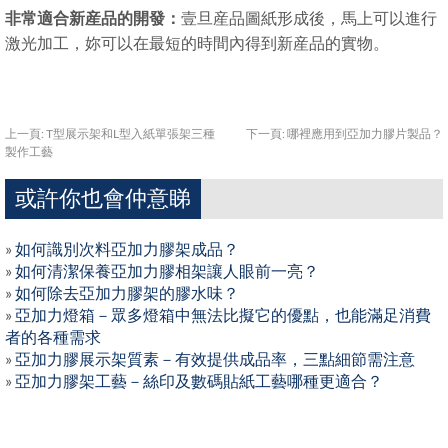
非常適合新産品的開發：
壹旦産品圖紙形成後，馬上可以進行
激光加工，妳可以在最短的時間內得到新産品的實物。
上一頁:
T型展示架和L型入紙單張架三種
下一頁:
哪裡應用到亞加力膠片製品？
製作工藝
或許你也會仲意睇
»
如何識別次料亞加力膠架成品？
»
如何清潔保養亞加力膠相架讓人眼前一亮？
»
如何除去亞加力膠架的膠水味？
»
亞加力燈箱－眾多燈箱中無法比擬它的優點，也能滿足消費
者的各種需求
»
亞加力膠展示架質素－有效提供成品率，三點細節需注意
»
亞加力膠架工藝－絲印及數碼貼紙工藝哪種更適合？