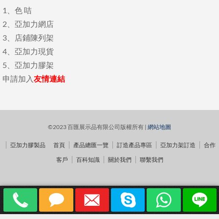
1、
色 咭
2、
亞加力網店
3、
店鋪陳列架
4、
亞加力現貨
5、
亞加力膠架
申請加入
友情連結
©2023 百匯展示品有限公司版權所有 |
網站地圖
亞加力膠製品
首頁
產品總匯一覽
訂造產品專區
亞加力架訂造
合作
客戶
百科知識
關於我們
聯繫我們