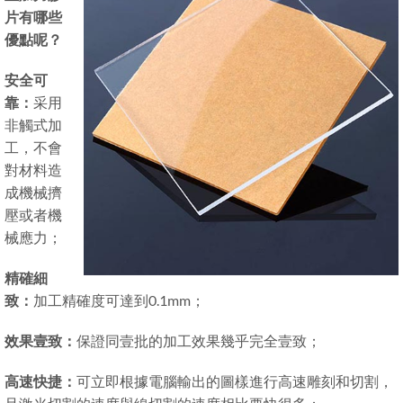
片有哪些
優點呢？
安全可
靠：
采用
非觸式加
工，不會
對材料造
成機械擠
壓或者機
械應力；
精確細
致：
加工精確度可達到0.1mm；
效果壹致：
保證同壹批的加工效果幾乎完全壹致；
高速快捷：
可立即根據電腦輸出的圖樣進行高速雕刻和切割，