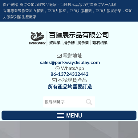
歡迎光臨 香港亞加力膠製品廠家－百匯展示品致力打造香港第一品牌
香港專業製作亞加力膠架，亞加力膠座，亞加力膠相架，亞加力膠展示架，亞加
力膠陳列架生產廠家
電郵地址

sales@parkwaydisplay.com
WhatsApp

86-13724332442
不設現貨產品

所有產品均需要訂造