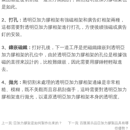
是如此。
2、打孔：
透明亞加力膠相架有強磁相架和廣告釘相架兩種，
這都需要對透明亞加力膠相架進行打孔，方便後續強磁或廣告
釘的安裝。
3、鑲嵌磁鐵：
打好孔後，下一道工序是把磁鐵鑲嵌到透明亞
加力膠相架的孔位中，由於透明亞加力膠相架的孔位是根據強
磁的直徑來設計的，比較難鑲嵌，因此需要用膠錘輕輕敲進
去。
4、拋光：
剛切割未處理的透明亞加力膠相架邊緣是非常粗
糙、模糊，既不美觀而且容易刮傷手，這時需要對透明亞加力
膠相架進行拋光，以還原透明亞加力膠相架本身的透明度。
上一頁:
亞加力膠架是如何製作出來的？
下一頁:
百匯展示品亞加力膠製品具有哪
些優勢？