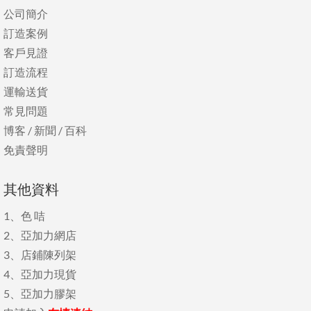
公司簡介
訂造案例
客戶見證
訂造流程
運輸送貨
常見問題
博客
/
新聞
/
百科
免責聲明
其他資料
1、
色 咭
2、
亞加力網店
3、
店鋪陳列架
4、
亞加力現貨
5、
亞加力膠架