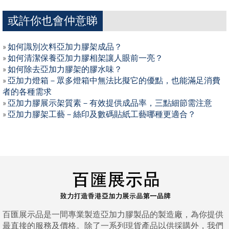
或許你也會仲意睇
»
如何識別次料亞加力膠架成品？
»
如何清潔保養亞加力膠相架讓人眼前一亮？
»
如何除去亞加力膠架的膠水味？
»
亞加力燈箱－眾多燈箱中無法比擬它的優點，也能滿足消費
者的各種需求
»
亞加力膠展示架質素－有效提供成品率，三點細節需注意
»
亞加力膠架工藝－絲印及數碼貼紙工藝哪種更適合？
百匯展示品是一間專業製造亞加力膠製品的製造廠，為你提供
最直接的服務及價格。除了一系列現貨產品以供採購外，我們