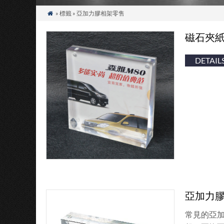
» 標籤 » 亞加力膠相架零售

磁石夾
DETAIL
亞加力
常見的亞