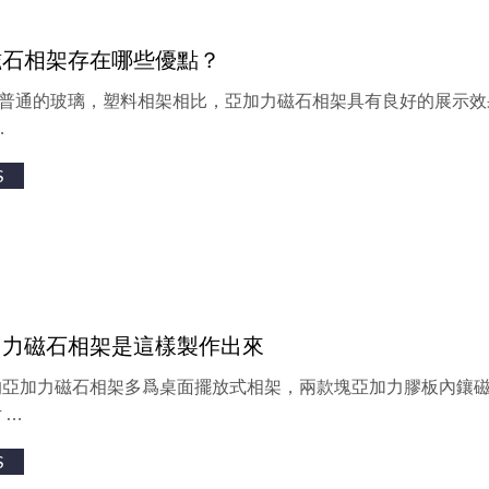
磁石相架存在哪些優點？
面上普通的玻璃，塑料相架相比，亞加力磁石相架具有良好的展示
…
S
加力磁石相架是這樣製作出來
的亞加力磁石相架多爲桌面擺放式相架，兩款塊亞加力膠板內鑲
 …
S