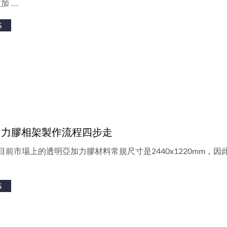
加 …
S
加力膠相架製作流程四步走
目前市場上的透明亞加力膠材料常規尺寸是2440x1220mm
S