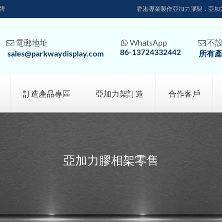
牌
香港專業製作亞加力膠架，亞加
電郵地址
WhatsApp
不



86-13724332442
sales@parkwaydisplay.com
所有
訂造產品專區
亞加力架訂造
合作客戶
亞加力膠相架零售