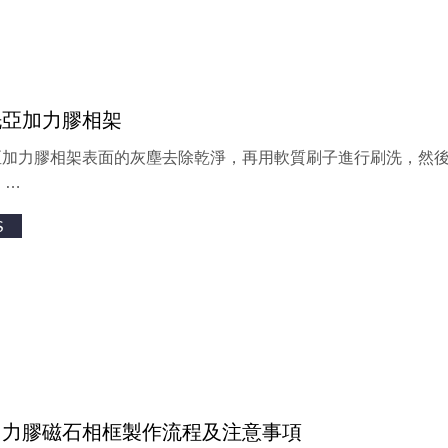
洗亞加力膠相架
亞加力膠相架表面的灰塵去除乾淨，再用軟質刷子進行刷洗，然後
 …
S
加力膠磁石相框製作流程及注意事項