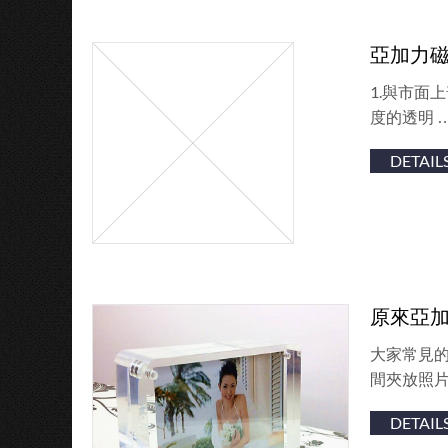
亞加力
1.與市
度的透明 
DETAIL
原來亞
大家常見
間夾放照片
DETAIL