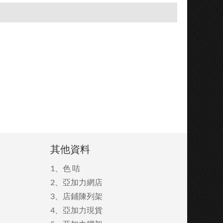
其他資料
1、
色 咭
2、
亞加力網店
3、
店鋪陳列架
4、
亞加力現貨