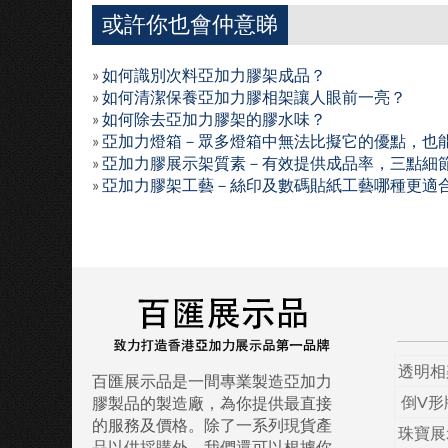
或許你也會仲意睇
»
如何識別次料亞加力膠架成品？
»
如何清潔保養亞加力膠相架讓人眼前一亮？
»
如何除去亞加力膠架的膠水味？
»
亞加力燈箱－眾多燈箱中無法比擬它的優點，也
»
亞加力膠展示架質素－有效提供成品率，三點細
»
亞加力膠架工藝－絲印及數碼貼紙工藝哪種更適
透明相
百匯展示品是一間專業製造亞加力
倒V形
膠製品的製造廠，為你提供最直接
的服務及價格。除了一系列現貨產
珠寶展
品以供採購外，我們還可以根據你