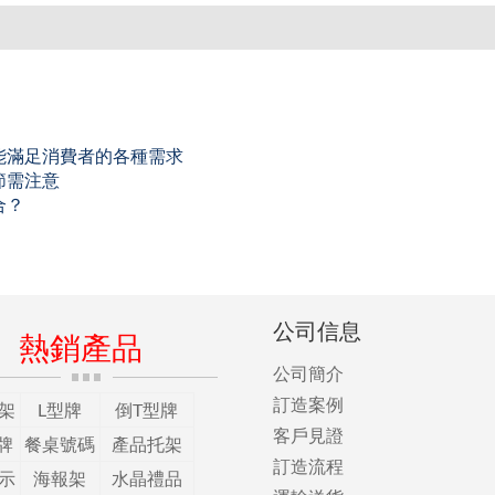
能滿足消費者的各種需求
節需注意
合？
公司信息
熱銷產品
公司簡介
訂造案例
架
L型牌
倒T型牌
客戶見證
牌
餐桌號碼
產品托架
訂造流程
示
海報架
水晶禮品