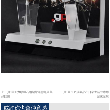
上一頁:
亞加力膠磁石相架帶給你無限美
下一頁:
亞加力膠製品在日常生活中應用
好回憶
越來越廣
或許你也會仲意睇