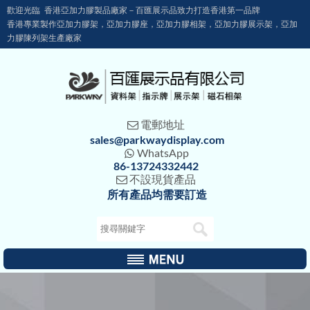
歡迎光臨 香港亞加力膠製品廠家－百匯展示品致力打造香港第一品牌
香港專業製作亞加力膠架，亞加力膠座，亞加力膠相架，亞加力膠展示架，亞加
力膠陳列架生產廠家
電郵地址

sales@parkwaydisplay.com
WhatsApp

86-13724332442
不設現貨產品

所有產品均需要訂造