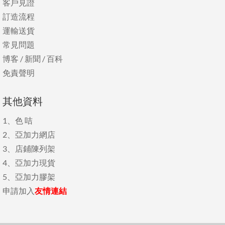
客戶見證
訂造流程
運輸送貨
常見問題
博客
/
新聞
/
百科
免責聲明
其他資料
1、
色 咭
2、
亞加力網店
3、
店鋪陳列架
4、
亞加力現貨
5、
亞加力膠架
申請加入
友情連結