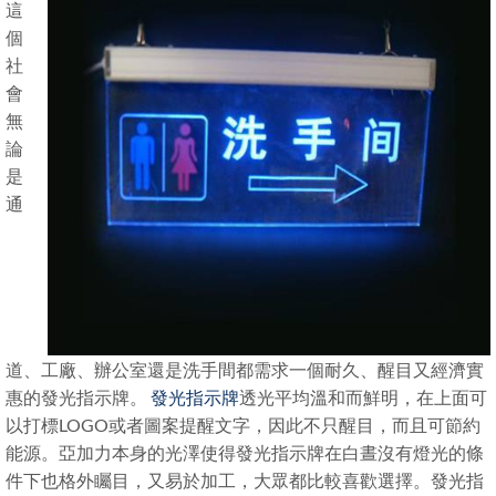
這
個
社
會
無
論
是
通
道、工廠、辦公室還是洗手間都需求一個耐久、醒目又經濟實
惠的發光指示牌。
發光指示牌
透光平均溫和而鮮明，在上面可
以打標LOGO或者圖案提醒文字，因此不只醒目，而且可節約
能源。亞加力本身的光澤使得發光指示牌在白晝沒有燈光的條
件下也格外矚目，又易於加工，大眾都比較喜歡選擇。發光指