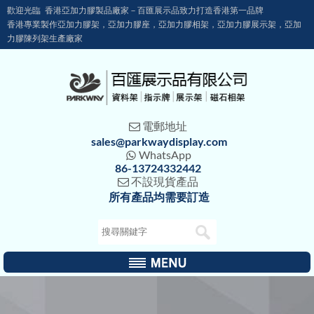
歡迎光臨 香港亞加力膠製品廠家－百匯展示品致力打造香港第一品牌
香港專業製作亞加力膠架，亞加力膠座，亞加力膠相架，亞加力膠展示架，亞加
力膠陳列架生產廠家
電郵地址

sales@parkwaydisplay.com
WhatsApp

86-13724332442
不設現貨產品

所有產品均需要訂造