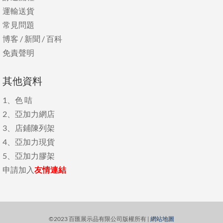
運輸送貨
常見問題
博客
/
新聞
/
百科
免責聲明
其他資料
1、
色 咭
2、
亞加力網店
3、
店鋪陳列架
4、
亞加力現貨
5、
亞加力膠架
申請加入
友情連結
©2023 百匯展示品有限公司版權所有 |
網站地圖