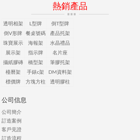
熱銷產品
透明相架
L型牌
倒T型牌
倒V形牌
餐桌號碼
產品托架
珠寶展示
海報架
水晶禮品
展示架
指示牌
名片座
攝紙膠磚
橋型架
筆膠托架
檯曆架
手錶c架
DM資料架
標價牌
方塊方柱
透明膠柱
公司信息
公司簡介
訂造案例
客戶見證
訂造流程