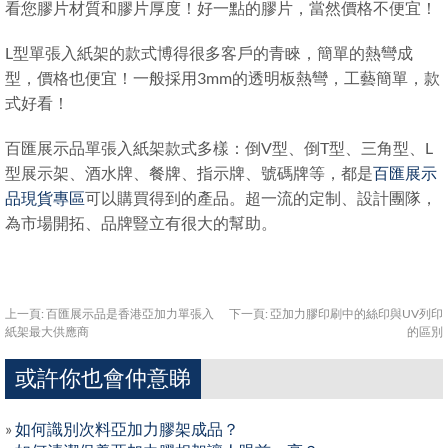
看您膠片材質和膠片厚度！好一點的膠片，當然價格不便宜！
L型單張入紙架的款式博得很多客戶的青睞，簡單的熱彎成
型，價格也便宜！一般採用3mm的透明板熱彎，工藝簡單，款
式好看！
百匯展示品單張入紙架款式多樣：倒V型、倒T型、三角型、L
型展示架、酒水牌、餐牌、指示牌、號碼牌等，都是
百匯展示
品現貨專區
可以購買得到的產品。超一流的定制、設計團隊，
為市場開拓、品牌豎立有很大的幫助。
上一頁:
百匯展示品是香港亞加力單張入
下一頁:
亞加力膠印刷中的絲印與UV列印
紙架最大供應商
的區別
或許你也會仲意睇
»
如何識別次料亞加力膠架成品？