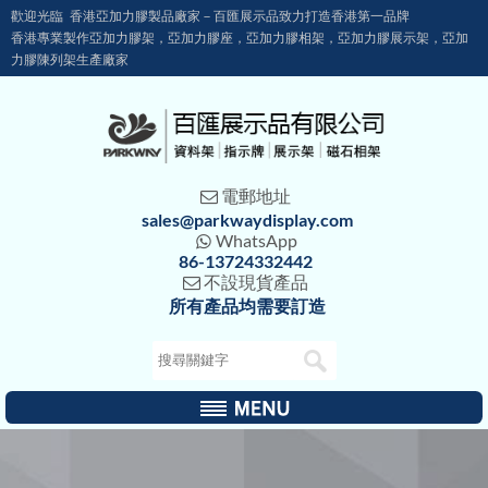
歡迎光臨 香港亞加力膠製品廠家－百匯展示品致力打造香港第一品牌
香港專業製作亞加力膠架，亞加力膠座，亞加力膠相架，亞加力膠展示架，亞加
力膠陳列架生產廠家
電郵地址

sales@parkwaydisplay.com
WhatsApp

86-13724332442
不設現貨產品

所有產品均需要訂造