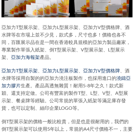
亞加力T型展示架、亞加力L型展示架、亞加力V型價格牌、酒
水牌等在市場上並不少見，款式多，尺寸也多！價格也各不
同，百匯展示品在是一間在香港較具規模的亞加力製品廠家，
專業製作單張入紙架、倒T型展示架、V型展示架、L型展示
架、
亞加力海報架
產品。
亞加力T型展示架
、
亞加力L型展示架
、
亞加力V型價格牌
、酒
水牌等採用自製的的亞加力澆注板製作，也採用進口的
澆鑄亞
加力膠片
生產。產品高透無雜質！耐用5-8年之久！款式新
穎、還支持定做。公司有豐富的製作T型、L型、V型、A型展
示架、餐桌牌等經驗。公司常規的單張入紙架等滿足庫存發
貨，也可以定制、絲印企業LOGO等。
倒T型展示架的價格一般比較貴，但是也是很耐用的，我們的
倒T型展示架可以使用5年以上，常規的A4尺寸價格不一，主要